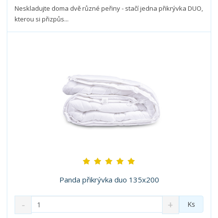
t
s
Neskladujte doma dvě různé peřiny - stačí jedna přikrývka DUO,
t
v
t
kterou si přizpůs...
í
v
í
Panda přikrývka duo 135x200
S
N
Z
Ks
n
a
m