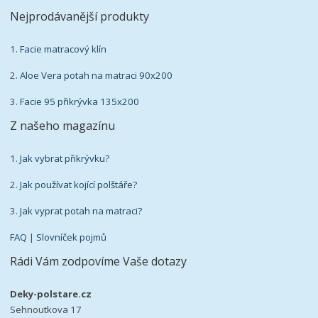
Nejprodávanější produkty
1.
Facie matracový klín
2.
Aloe Vera potah na matraci 90x200
3.
Facie 95 přikrývka 135x200
Z našeho magazínu
1.
Jak vybrat přikrývku?
2.
Jak používat kojící polštáře?
3.
Jak vyprat potah na matraci?
FAQ
|
Slovníček pojmů
Rádi Vám zodpovíme Vaše dotazy
Deky-polstare.cz
Sehnoutkova 17