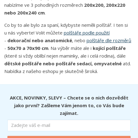
nabízíme ve 3 pohodlných rozměrech
200x200, 200x220
nebo 200x240 cm
.
Co by to ale bylo za spaní, kdybyste neměli polštář. I ten si
u nás vyberte! Volit můžete
polštáře podle použití
-
dekorační nebo anatomické
, nebo
polštáře dle rozměrů
-
50x70 a 70x90 cm
. Na výběr máte ale i
kojící polštáře
(které si vždy oblíbí nejen maminky, ale i celá rodina), dále
dětské polštáře nebo polštáře sedací, omyvatelné
atd.
Nabídka z našeho eshopu je skutečně široká.
AKCE, NOVINKY, SLEVY – Chcete se o nich dozvědět
jako první? Zašleme Vám jenom to, co Vás bude
zajímat.