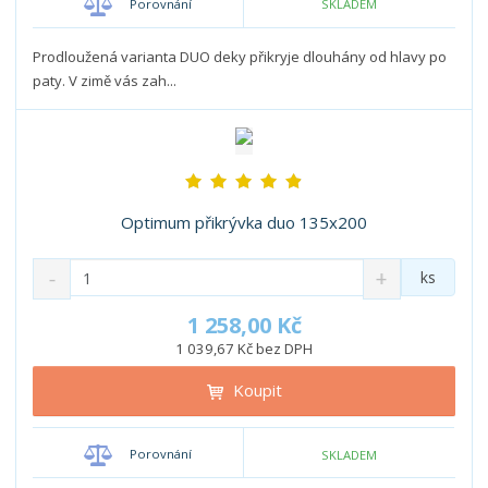
Porovnání
SKLADEM
ž
o
č
s
ž
e
t
s
Prodloužená varianta DUO deky přikryje dlouhány od hlavy po
t
v
t
paty. V zimě vás zah...
í
v
í
Optimum přikrývka duo 135x200
S
N
Z
ks
n
a
m
í
v
ě
1 258,00 Kč
ž
ý
n
1 039,67 Kč bez DPH
i
š
i
t
i
Koupit
t
m
t
p
n
m
o
o
n
Porovnání
SKLADEM
ž
o
č
s
ž
e