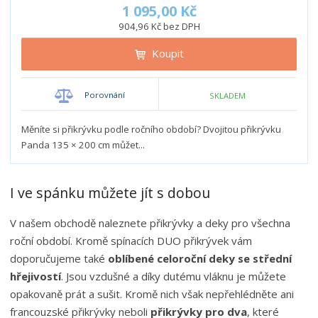
í
v
ě
1 095,00 Kč
ž
ý
n
904,96 Kč bez DPH
i
š
i
t
i
Koupit
t
m
t
p
n
m
o
o
n
Porovnání
SKLADEM
ž
o
č
s
ž
e
t
s
Měníte si přikrývku podle ročního období? Dvojitou přikrývku
t
v
t
Panda 135 × 200 cm můžet...
í
v
í
I ve spánku můžete jít s dobou
V našem obchodě naleznete přikrývky a deky pro všechna
roční období. Kromě spínacích DUO přikrývek vám
doporučujeme také
oblíbené celoroční deky se střední
hřejivostí
. Jsou vzdušné a díky dutému vláknu je můžete
opakovaně prát a sušit. Kromě nich však nepřehlédněte ani
francouzské přikrývky neboli
přikrývky pro dva
, které