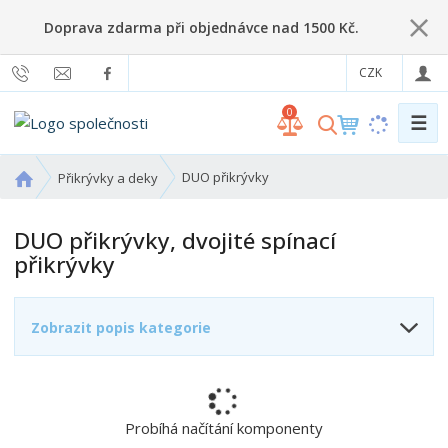
Doprava zdarma při objednávce nad 1500 Kč.
CZK
0
☰
V
y
h
Ú
DUO přikrývky
Přikrývky a deky
l
v
o
e
DUO přikrývky, dvojité spínací
d
d
přikrývky
n
a
í
t
s
Zobrazit popis kategorie
t
r
a
n
a
Probíhá načítání komponenty