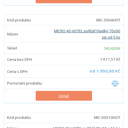
s
s
MIC-5004HOT
MICRO 40 HOTEL polštář hladký 70x90
zip od 5 ks
SKLADEM
1 611,57 Kč
od
1 950,00 Kč
Detail
MIC-00010HOT