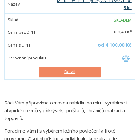
MICRO 95 HOTEL přikrývka 135x220 od
5 ks
SKLADEM
3 388,43 Kč
od
4 100,00 Kč
Detail
Rádi Vám připravíme cenovou nabídku na míru. Vyrábíme i
atypické rozměry přikrývek, polštářů, chráničů matrací a
topperů.
Poradíme Vám i s výběrem ložního povlečení a froté
programu. Osobní přístup a individuální konzultace je