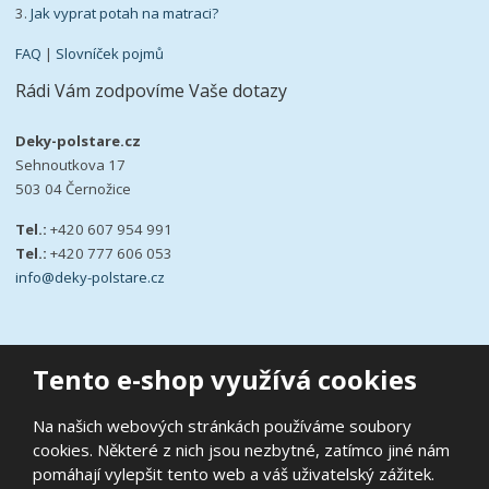
3.
Jak vyprat potah na matraci?
FAQ
|
Slovníček pojmů
Rádi Vám zodpovíme Vaše dotazy
Deky-polstare.cz
Sehnoutkova 17
503 04 Černožice
Tel.:
+420 607 954 991
Tel.:
+420 777 606 053
info@deky-polstare.cz
Tento e-shop využívá cookies
© 2026, deky-polstare.cz
Na našich webových stránkách používáme soubory
|
Ochrana osobních údajů
|
Prohlášení o přístupnosti
|
Podmínky
cookies. Některé z nich jsou nezbytné, zatímco jiné nám
užití
|
Mapa stránek
pomáhají vylepšit tento web a váš uživatelský zážitek.
E