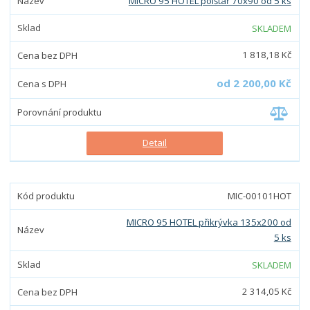
MICRO 95 HOTEL polštář 70x90 od 5 ks
SKLADEM
1 818,18 Kč
od
2 200,00 Kč
Detail
MIC-00101HOT
MICRO 95 HOTEL přikrývka 135x200 od
5 ks
SKLADEM
2 314,05 Kč