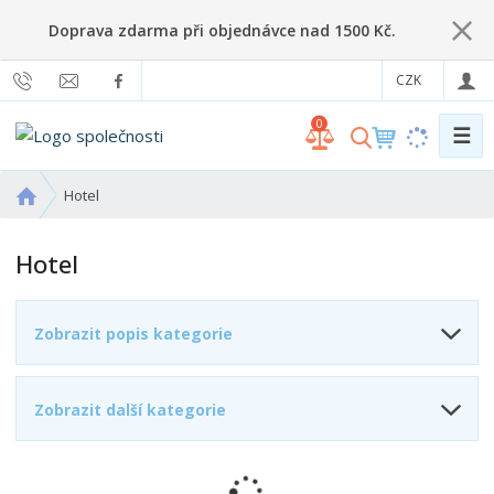
Doprava zdarma při objednávce nad 1500 Kč.
CZK
0
☰
V
y
h
Ú
Hotel
l
v
o
e
Hotel
d
d
n
a
í
t
Zobrazit popis kategorie
s
t
r
Zobrazit další kategorie
a
n
a