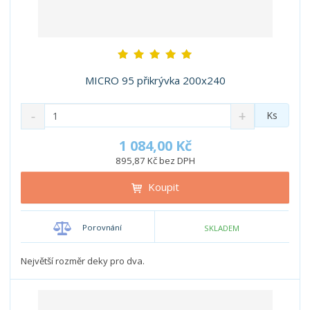
MICRO 95 přikrývka 200x240
S
N
Z
Ks
n
a
m
í
v
ě
1 084,00 Kč
ž
ý
n
895,87 Kč bez DPH
i
š
i
t
i
Koupit
t
m
t
p
n
m
o
o
n
Porovnání
SKLADEM
ž
o
č
s
ž
e
t
s
Největší rozměr deky pro dva.
t
v
t
í
v
í