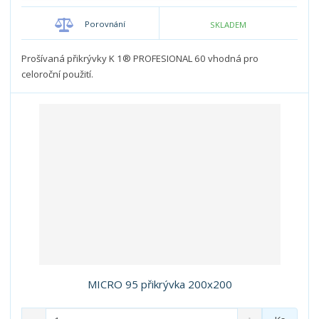
n
m
o
o
n
Porovnání
SKLADEM
ž
o
č
s
ž
e
t
s
Prošívaná přikrývky K 1® PROFESIONAL 60 vhodná pro
t
v
t
celoroční použití.
í
v
í
MICRO 95 přikrývka 200x200
S
N
Z