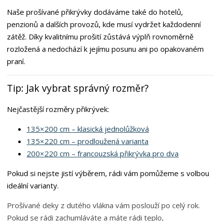
Naše prošívané přikrývky dodáváme také do hotelů,
penzionů a dalších provozů, kde musí vydržet každodenní
zátěž. Díky kvalitnímu prošití zůstává výplň rovnoměrně
rozložená a nedochází k jejímu posunu ani po opakovaném
praní.
Tip: Jak vybrat správný rozměr?
Nejčastější rozměry přikrývek:
135×200 cm – klasická jednolůžková
135×220 cm – prodloužená varianta
200×220 cm – francouzská přikrývka pro dva
Pokud si nejste jistí výběrem, rádi vám pomůžeme s volbou
ideální varianty.
Prošívané deky z dutého vlákna vám poslouží po celý rok.
Pokud se rádi zachumláváte a máte rádi teplo,