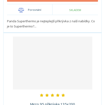
p
n
m
o
o
n
Porovnání
SKLADEM
ž
o
č
s
ž
e
t
s
Panda Superthermo je nejteplejší přikrývka z naší nabídky. Co
t
v
t
je to Superthermo?...
í
v
í
Micro 95 přikrývka 135x200