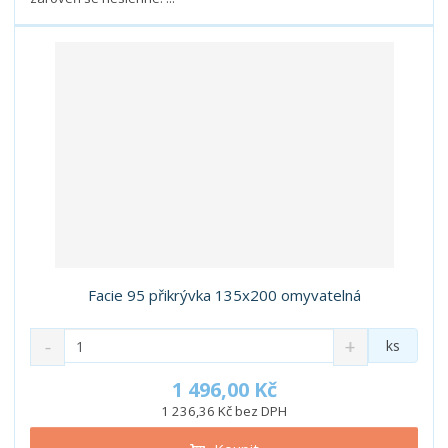
í
v
í
Facie 95 přikrývka 135x200 omyvatelná
S
N
Z
ks
n
a
m
í
v
ě
1 496,00 Kč
ž
ý
n
1 236,36 Kč bez DPH
i
š
i
t
i