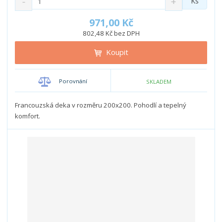
Ks
n
a
m
í
v
ě
971,00 Kč
ž
ý
n
802,48 Kč bez DPH
i
š
i
t
i
Koupit
t
m
t
p
n
m
o
o
n
Porovnání
SKLADEM
ž
o
č
s
ž
e
t
s
Francouzská deka v rozměru 200x200. Pohodlí a tepelný
t
v
t
komfort.
í
v
í