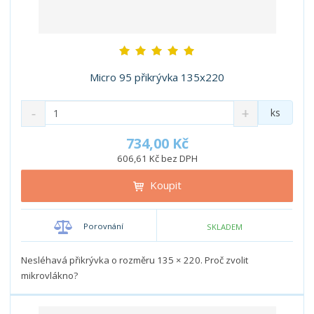
Micro 95 přikrývka 135x220
S
N
Z
ks
n
a
m
í
v
ě
734,00 Kč
ž
ý
n
606,61 Kč bez DPH
i
š
i
t
i
Koupit
t
m
t
p
n
m
o
o
n
Porovnání
SKLADEM
ž
o
č
s
ž
e
t
s
Nesléhavá přikrývka o rozměru 135 × 220. Proč zvolit
t
v
t
mikrovlákno?
í
v
í