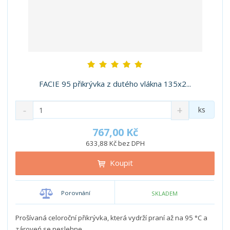
FACIE 95 přikrývka z dutého vlákna 135x2...
S
N
Z
ks
n
a
m
í
v
ě
767,00 Kč
ž
ý
n
633,88 Kč bez DPH
i
š
i
t
i
Koupit
t
m
t
p
n
m
o
o
n
Porovnání
SKLADEM
ž
o
č
s
ž
e
t
s
Prošívaná celoroční přikrývka, která vydrží praní až na 95 °C a
t
v
t
zároveń se neslehne. ...