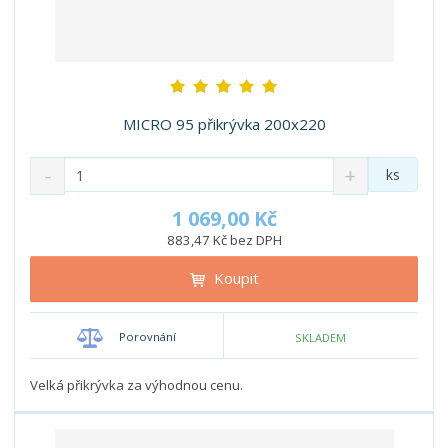
MICRO 95 přikrývka 200x220
S
N
Z
ks
n
a
m
í
v
ě
1 069,00 Kč
ž
ý
n
883,47 Kč bez DPH
i
š
i
t
i
Koupit
t
m
t
p
n
m
o
o
n
Porovnání
SKLADEM
ž
o
č
s
ž
e
t
s
Velká přikrývka za výhodnou cenu.
t
v
t
í
v
í