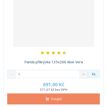
Panda přikrývka 135x200 Aloe Vera
S
N
Z
ks
n
a
m
í
v
ě
691,00 Kč
ž
ý
n
571,07 Kč bez DPH
i
š
i
t
i
Koupit
t
m
t
p
n
m