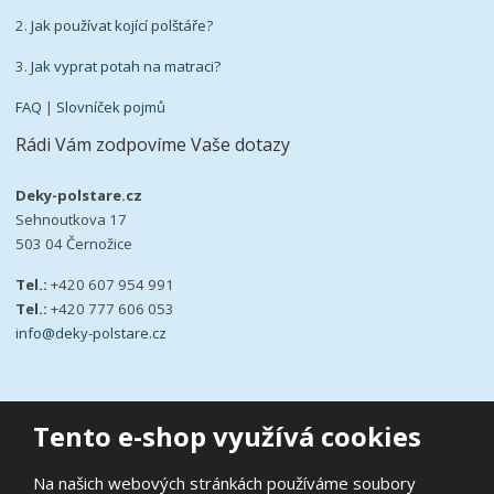
2.
Jak používat kojící polštáře?
3.
Jak vyprat potah na matraci?
FAQ
|
Slovníček pojmů
Rádi Vám zodpovíme Vaše dotazy
Deky-polstare.cz
Sehnoutkova 17
503 04 Černožice
Tel.:
+420 607 954 991
Tel.:
+420 777 606 053
info@deky-polstare.cz
Tento e-shop využívá cookies
© 2026, deky-polstare.cz
Na našich webových stránkách používáme soubory
|
Ochrana osobních údajů
|
Prohlášení o přístupnosti
|
Podmínky