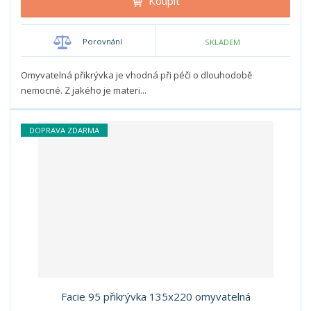
Koupit
t
m
t
p
n
m
o
o
n
Porovnání
SKLADEM
ž
o
č
s
ž
e
t
s
Omyvatelná přikrývka je vhodná při péči o dlouhodobě
t
v
t
nemocné. Z jakého je materi...
í
v
í
DOPRAVA ZDARMA
Facie 95 přikrývka 135x220 omyvatelná