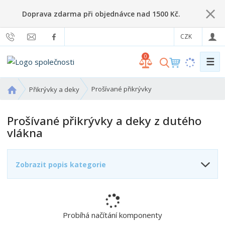
Doprava zdarma při objednávce nad 1500 Kč.
CZK
0
☰
V
y
h
Ú
Prošívané přikrývky
Přikrývky a deky
l
v
o
e
Prošívané přikrývky a deky z dutého
d
d
vlákna
n
a
í
t
s
Zobrazit popis kategorie
t
r
a
n
a
Probíhá načítání komponenty