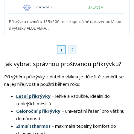
o
o
n
Porovnání
SKLADEM
ž
o
č
s
ž
e
t
s
Přikrývka rozměru 135x200 cm se speciálně upravenou látkou
t
v
t
s výtažky ALOE VERA. ...
í
v
í
2
1
Jak vybrat správnou prošívanou přikrývku?
Při výběru přikrývky z dutého vlákna je důležité zaměřit se
na její hřejivost a použití během roku:
Letní přikrývky
– lehké a vzdušné, ideální do
teplejších měsíců
Celoroční přikrývky
– univerzální řešení pro většinu
domácností
Zimní (thermo)
– maximální tepelný komfort do
chladných nocí