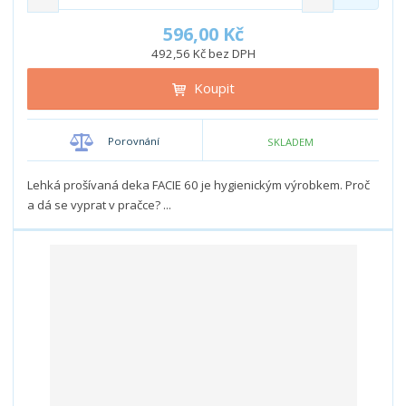
n
a
m
í
v
ě
596,00 Kč
ž
ý
n
492,56 Kč bez DPH
i
š
i
t
i
Koupit
t
m
t
p
n
m
o
o
n
Porovnání
SKLADEM
ž
o
č
s
ž
e
t
s
Lehká prošívaná deka FACIE 60 je hygienickým výrobkem. Proč
t
v
t
a dá se vyprat v pračce? ...
í
v
í