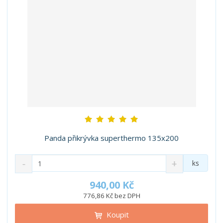
Panda přikrývka superthermo 135x200
S
N
Z
ks
n
a
m
í
v
ě
940,00 Kč
ž
ý
n
776,86 Kč bez DPH
i
š
i
t
i
Koupit
t
m
t