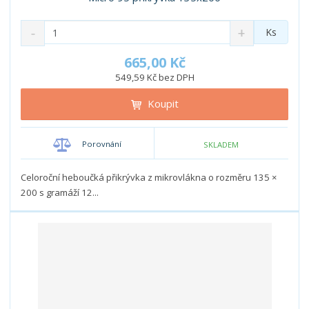
S
N
Z
Ks
n
a
m
í
v
ě
665,00 Kč
ž
ý
n
549,59 Kč bez DPH
i
š
i
t
i
Koupit
t
m
t
p
n
m
o
o
n
Porovnání
SKLADEM
ž
o
č
s
ž
e
t
s
Celoroční heboučká přikrývka z mikrovlákna o rozměru 135 ×
t
v
t
200 s gramáží 12...
í
v
í