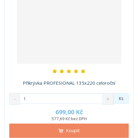
Přikrývka PROFESIONAL 135x220 celoroční
S
N
Z
Ks
n
a
m
í
v
ě
699,00 Kč
ž
ý
n
577,69 Kč bez DPH
i
š
i
t
i
Koupit
t
m
t
p