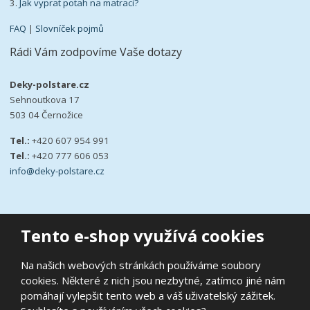
3.
Jak vyprat potah na matraci?
FAQ
|
Slovníček pojmů
Rádi Vám zodpovíme Vaše dotazy
Deky-polstare.cz
Sehnoutkova 17
503 04 Černožice
Tel.:
+420 607 954 991
Tel.:
+420 777 606 053
info@deky-polstare.cz
Tento e-shop využívá cookies
© 2026, deky-polstare.cz
Na našich webových stránkách používáme soubory
|
Ochrana osobních údajů
|
Prohlášení o přístupnosti
|
Podmínky
cookies. Některé z nich jsou nezbytné, zatímco jiné nám
užití
|
Mapa stránek
pomáhají vylepšit tento web a váš uživatelský zážitek.
E
B