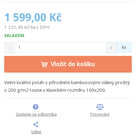
1 599,00 Kč
1 321,49 Kč bez DPH
SKLADEM
S
N
Z
ks
n
a
m
í
v
ě
ž
ý
Vložit do košíku
n
i
š
i
t
i
t
m
t
Velmi kvalitní potah s přírodními bambusovými vlákny prošitý
p
n
m
s 200 g/m
2
rouna v klasickém rozměru 100x200.
o
o
n
ž
o
č
s
ž
e
t
s
t
Zeptejte se odborníka
Porovnání
v
t
í
v
í
Sdílet