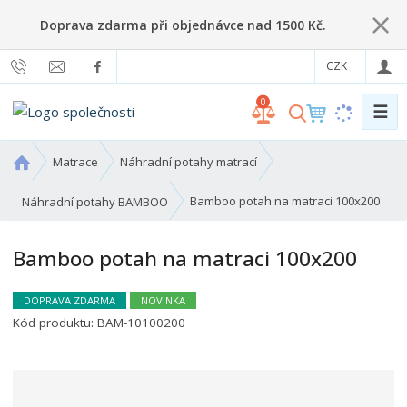
Doprava zdarma při objednávce nad 1500 Kč.
CZK
0
☰
V
y
h
Ú
Matrace
Náhradní potahy matrací
l
v
o
e
Bamboo potah na matraci 100x200
Náhradní potahy BAMBOO
d
d
n
a
Bamboo potah na matraci 100x200
í
t
s
t
DOPRAVA ZDARMA
NOVINKA
r
Kód produktu:
BAM-10100200
a
n
a