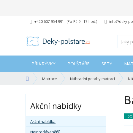
+420 607 954 991
(Po-Pá 9 - 17 hod.)
info@deky-pol
PŘIKRÝVKY
POLŠTÁŘE
SETY
MAT
Ú
Matrace
Náhradní potahy matrací
Ná
v
o
B
d
Akční nabídky
n
í
DO
s
Akční nabídka
t
r
Nejprodávanější