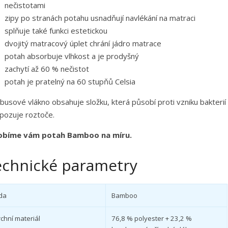
nečistotami
zipy po stranách potahu usnadňují navlékání na matraci
splňuje také funkci estetickou
dvojitý matracový úplet chrání jádro matrace
potah absorbuje vlhkost a je prodyšný
zachytí až 60 % nečistot
potah je pratelný na 60 stupňů Celsia
usové vlákno obsahuje složku, která působí proti vzniku bakterií
pozuje roztoče.
obíme vám potah Bamboo na míru.
echnické parametry
da
Bamboo
chní materiál
76,8 % polyester + 23,2 %