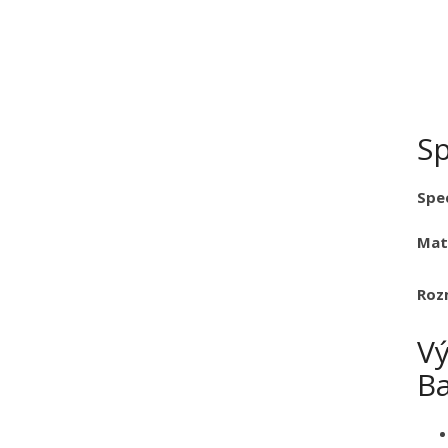
Sp
Spec
Mat
Roz
V
B