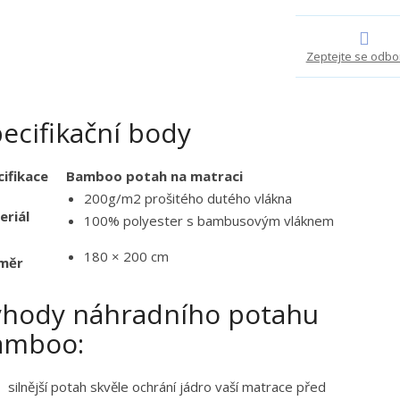
e
t
Zeptejte se odbo
ecifikační body
ifikace
Bamboo potah na matraci
200g/m2 prošitého dutého vlákna
eriál
100% polyester s bambusovým vláknem
180 × 200 cm
měr
ýhody náhradního potahu
amboo:
silnější potah skvěle ochrání jádro vaší matrace před