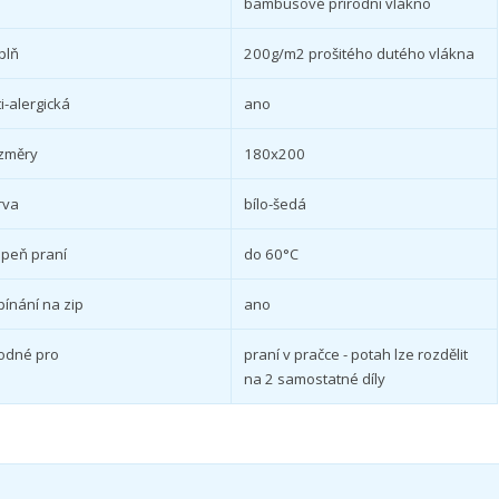
bambusové přírodní vlákno
plň
200g/m2 prošitého dutého vlákna
i-alergická
ano
změry
180x200
rva
bílo-šedá
upeň praní
do 60°C
pínání na zip
ano
odné pro
praní v pračce - potah lze rozdělit
na 2 samostatné díly