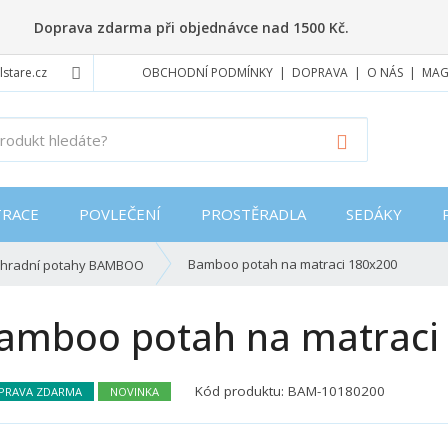
Doprava zdarma při objednávce nad 1500 Kč.
stare.cz
OBCHODNÍ PODMÍNKY
DOPRAVA
O NÁS
MAG
J
Vyhledat
a
k
ý
RACE
POVLEČENÍ
PROSTĚRADLA
SEDÁKY
p
r
o
Bamboo potah na matraci 180x200
hradní potahy BAMBOO
d
u
amboo potah na matraci
k
t
h
Kód produktu:
BAM-10180200
l
PRAVA ZDARMA
NOVINKA
e
d