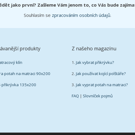
ědět jako první? Zašleme Vám jenom to, co Vás bude zajíma
Souhlasím se
zpracováním osobních údajů
.
ávanější produkty
Z našeho magazínu
atracový klín
1.
Jak vybrat přikrývku?
ra potah na matraci 90x200
2.
Jak používat kojící polštáře?
5 přikrývka 135x200
3.
Jak vyprat potah na matraci?
FAQ
|
Slovníček pojmů