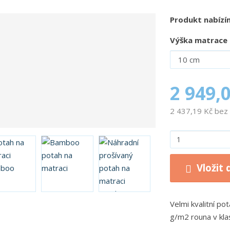
á
t
Produkt nabízím
e
?
Výška matrace
2 949,
2 437,19 Kč be
Z
m
ě
Vložit 
n
i
t
p
Velmi kvalitní p
o
g/m
2
rouna v kl
č