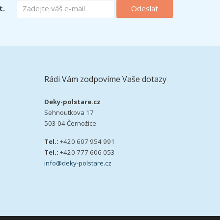
t.
Odeslat
Rádi Vám zodpovíme Vaše dotazy
Deky-polstare.cz
Sehnoutkova 17
503 04 Černožice
Tel.:
+420 607 954 991
Tel.:
+420 777 606 053
info@deky-polstare.cz