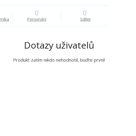
ž
ž
s
s
t
t
rníka
Porovnání
Sdílet
v
v
í
í
Dotazy uživatelů
Produkt zatím nikdo nehodnotil, buďte první!