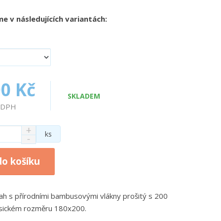
e v následujících variantách:
00 Kč
SKLADEM
z DPH
N
ks
S
a
n
v
í
ý
do košíku
ž
š
i
i
t
t
otah s přírodními bambusovými vlákny prošitý s 200
m
m
n
n
asickém rozměru 180x200.
o
o