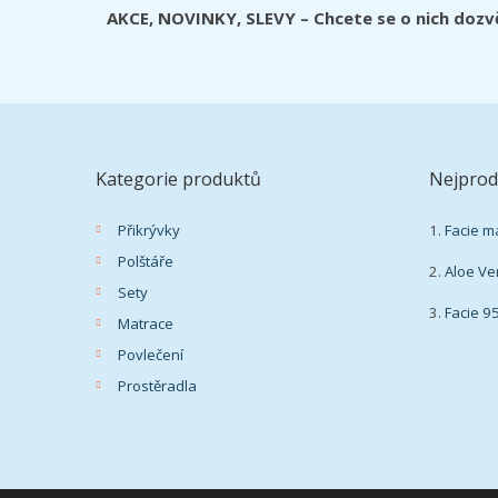
AKCE, NOVINKY, SLEVY – Chcete se o nich dozv
Kategorie produktů
Nejprod
Přikrývky
1.
Facie m
Polštáře
2.
Aloe Ve
Sety
3.
Facie 9
Matrace
Povlečení
Prostěradla