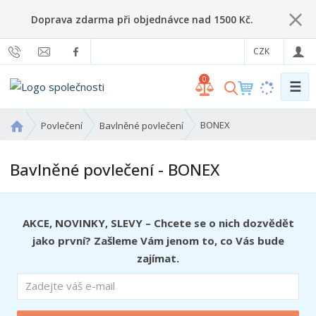
Doprava zdarma při objednávce nad 1500 Kč.
CZK
0
☰
V
y
h
Ú
BONEX
Povlečení
Bavlněné povlečení
l
v
o
e
Bavlněné povlečení - BONEX
d
d
n
a
í
t
s
AKCE, NOVINKY, SLEVY – Chcete se o nich dozvědět
t
jako první? Zašleme Vám jenom to, co Vás bude
r
zajímat.
a
n
a