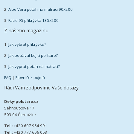
2.
Aloe Vera potah na matraci 90x200
3.
Facie 95 přikrývka 135x200
Z našeho magazínu
1.
Jak vybrat přikrývku?
2.
Jak používat kojící polštáře?
3.
Jak vyprat potah na matraci?
FAQ
|
Slovníček pojmů
Rádi Vám zodpovíme Vaše dotazy
Deky-polstare.cz
Sehnoutkova 17
503 04 Černožice
Tel.:
+420 607 954 991
Tel.:
+420 777 606 053