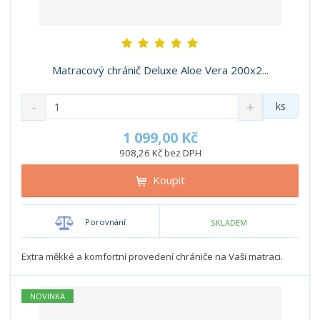
Matracový chránič Deluxe Aloe Vera 200x2...
S
N
Z
ks
n
a
m
í
v
ě
1 099,00 Kč
ž
ý
n
908,26 Kč bez DPH
i
š
i
t
i
Koupit
t
m
t
p
n
m
o
o
n
Porovnání
SKLADEM
ž
o
č
s
ž
e
t
s
Extra měkké a komfortní provedení chrániče na Vaši matraci.
t
v
t
í
v
NOVINKA
í