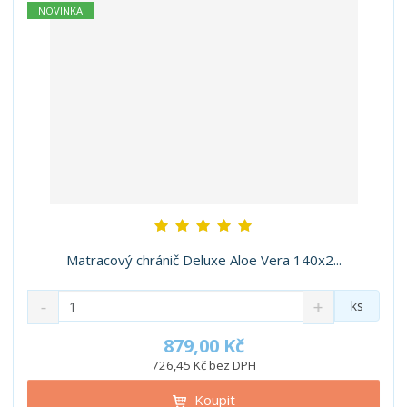
í
NOVINKA
Matracový chránič Deluxe Aloe Vera 140x2...
S
N
Z
ks
n
a
m
í
v
ě
879,00 Kč
ž
ý
n
726,45 Kč bez DPH
i
š
i
t
i
Koupit
t