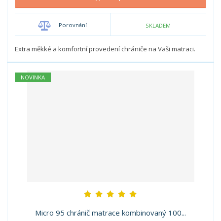
m
t
p
n
m
o
o
n
Porovnání
SKLADEM
ž
o
č
s
ž
e
t
s
Extra měkké a komfortní provedení chrániče na Vaši matraci.
t
v
t
í
v
í
NOVINKA
Micro 95 chránič matrace kombinovaný 100...