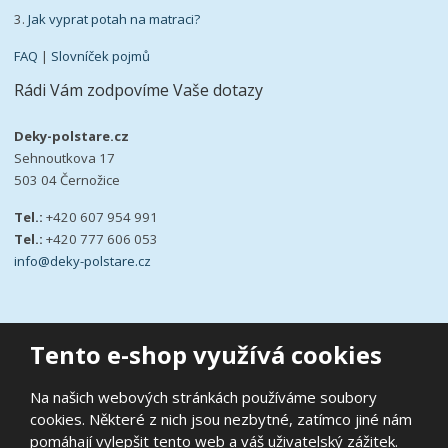
3.
Jak vyprat potah na matraci?
FAQ
|
Slovníček pojmů
Rádi Vám zodpovíme Vaše dotazy
Deky-polstare.cz
Sehnoutkova 17
503 04 Černožice
Tel.:
+420 607 954 991
Tel.:
+420 777 606 053
info@deky-polstare.cz
Tento e-shop využívá cookies
© 2026, deky-polstare.cz
Na našich webových stránkách používáme soubory
|
Ochrana osobních údajů
|
Prohlášení o přístupnosti
|
Podmínky
cookies. Některé z nich jsou nezbytné, zatímco jiné nám
užití
|
Mapa stránek
pomáhají vylepšit tento web a váš uživatelský zážitek.