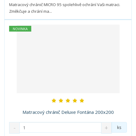
t
s
Matracový chránič MICRO 95 spolehlivě ochrání Vaši matraci.
t
v
t
Změkčuje a chrání ma...
í
v
í
NOVINKA
Matracový chránič Deluxe Fontána 200x200
S
N
Z
ks
n
a
m