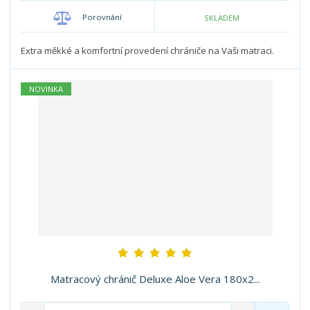
o
o
n
Porovnání
SKLADEM
ž
o
č
s
ž
e
t
s
Extra měkké a komfortní provedení chrániče na Vaši matraci.
t
v
t
í
v
NOVINKA
í
Matracový chránič Deluxe Aloe Vera 180x2...
S
N
Z