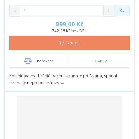
S
N
Z
Ks
n
a
m
í
v
ě
899,00 Kč
ž
ý
n
742,98 Kč bez DPH
i
š
i
t
i
Koupit
t
m
t
p
n
m
o
o
n
Porovnání
SKLADEM
ž
o
č
s
ž
e
t
s
Kombinovaný chránič - vrchní strana je prošívaná, spodní
t
v
t
strana je nepropustná, tzv. ...
í
v
í