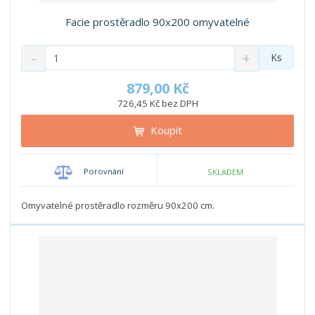
Facie prostěradlo 90x200 omyvatelné
S
N
Z
Ks
n
a
m
í
v
ě
879,00 Kč
ž
ý
n
726,45 Kč bez DPH
i
š
i
t
i
Koupit
t
m
t
p
n
m
o
o
n
Porovnání
SKLADEM
ž
o
č
s
ž
e
t
s
Omyvatelné prostěradlo rozměru 90x200 cm.
t
v
t
í
v
í