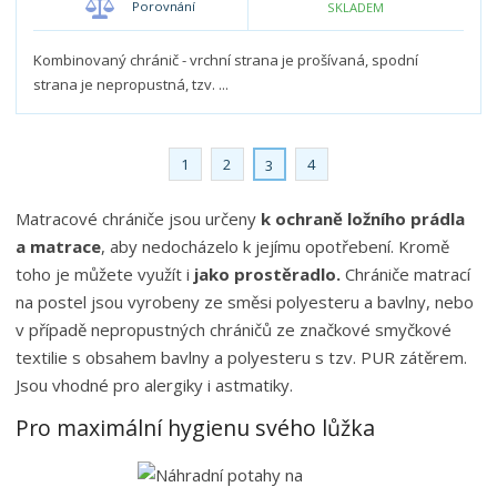
Porovnání
SKLADEM
ž
o
č
s
ž
e
t
s
Kombinovaný chránič - vrchní strana je prošívaná, spodní
t
v
t
strana je nepropustná, tzv. ...
í
v
í
1
2
4
3
Matracové chrániče jsou určeny
k ochraně ložního prádla
a matrace
, aby nedocházelo k jejímu opotřebení. Kromě
toho je můžete využít i
jako prostěradlo.
Chrániče matrací
na postel jsou vyrobeny ze směsi polyesteru a bavlny, nebo
v případě nepropustných chráničů ze značkové smyčkové
textilie s obsahem bavlny a polyesteru s tzv. PUR zátěrem.
Jsou vhodné
pro alergiky i astmatiky
.
Pro maximální hygienu svého lůžka