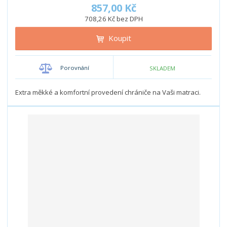
í
v
ě
857,00 Kč
ž
ý
n
708,26 Kč bez DPH
i
š
i
t
i
Koupit
t
m
t
p
n
m
o
o
n
Porovnání
SKLADEM
ž
o
č
s
ž
e
t
s
Extra měkké a komfortní provedení chrániče na Vaši matraci.
t
v
t
í
v
í