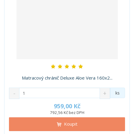
Matracový chránič Deluxe Aloe Vera 160x2...
S
N
Z
ks
n
a
m
í
v
ě
959,00 Kč
ž
ý
n
792,56 Kč bez DPH
i
š
i
t
i
Koupit
t
m
t
p
n
m