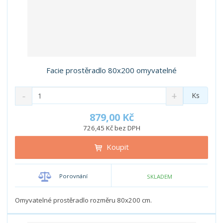
Facie prostěradlo 80x200 omyvatelné
S
N
Z
Ks
n
a
m
í
v
ě
879,00 Kč
ž
ý
n
726,45 Kč bez DPH
i
š
i
t
i
Koupit
t
m
t
p
n
m
o
o
n
Porovnání
SKLADEM
ž
o
č
s
ž
e
t
s
Omyvatelné prostěradlo rozměru 80x200 cm.
t
v
t
í
v