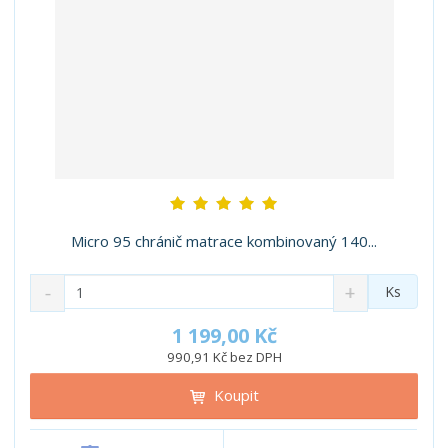
Micro 95 chránič matrace kombinovaný 140...
S
N
Z
Ks
n
a
m
í
v
ě
1 199,00 Kč
ž
ý
n
990,91 Kč bez DPH
i
š
i
t
i
Koupit
t
m
t
p
n
m
o
o
n