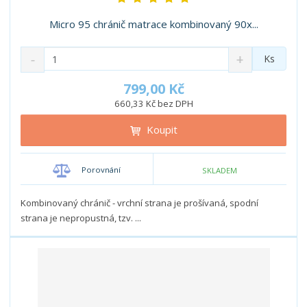
i
i
s
s
Micro 95 chránič matrace kombinovaný 90x...
S
N
Z
Ks
n
a
m
í
v
ě
799,00 Kč
ž
ý
n
660,33 Kč bez DPH
i
š
i
t
i
Koupit
t
m
t
p
n
m
o
o
n
Porovnání
SKLADEM
ž
o
č
s
ž
e
t
s
Kombinovaný chránič - vrchní strana je prošívaná, spodní
t
v
t
strana je nepropustná, tzv. ...
í
v
í