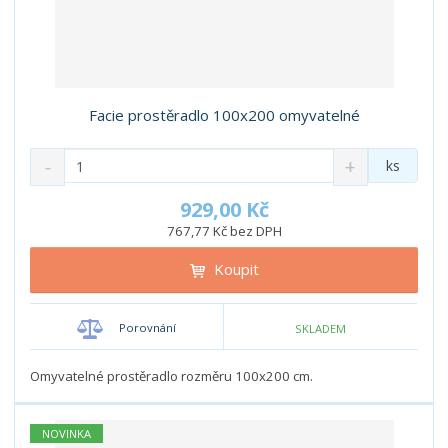
Facie prostěradlo 100x200 omyvatelné
S
N
Z
ks
n
a
m
í
v
ě
929,00 Kč
ž
ý
n
767,77 Kč bez DPH
i
š
i
t
i
Koupit
t
m
t
p
n
m
o
o
n
Porovnání
SKLADEM
ž
o
č
s
ž
e
t
s
Omyvatelné prostěradlo rozměru 100x200 cm.
t
v
t
í
v
í
NOVINKA