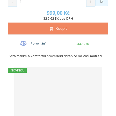
ks
n
a
m
í
v
ě
999,00 Kč
ž
ý
n
825,62 Kč bez DPH
i
š
i
t
i
Koupit
t
m
t
p
n
m
o
o
n
Porovnání
SKLADEM
ž
o
č
s
ž
e
t
s
Extra měkké a komfortní provedení chrániče na Vaši matraci.
t
v
t
í
v
NOVINKA
í