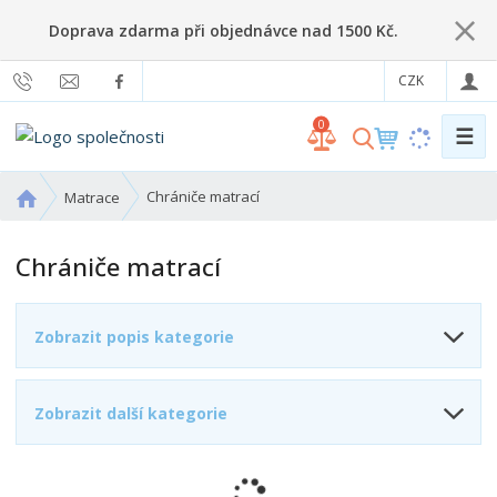
Doprava zdarma při objednávce nad 1500 Kč.
CZK
0
☰
V
y
h
Ú
Chrániče matrací
Matrace
l
v
o
e
Chrániče matrací
d
d
n
a
í
t
Zobrazit popis kategorie
s
t
r
Zobrazit další kategorie
a
n
a