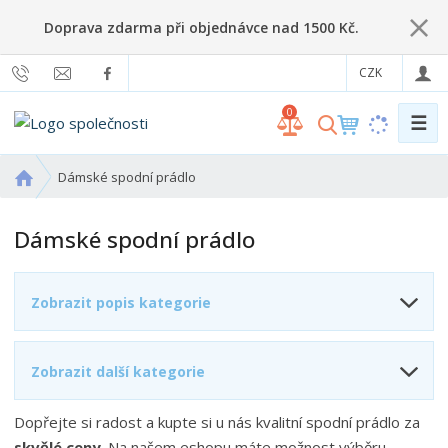
Doprava zdarma při objednávce nad 1500 Kč.
CZK
0
☰
V
y
h
Ú
Dámské spodní prádlo
l
v
o
e
Dámské spodní prádlo
d
d
n
a
í
t
Zobrazit popis kategorie
s
t
r
Zobrazit další kategorie
a
n
a
Dopřejte si radost a kupte si u nás kvalitní spodní prádlo za
skvělé ceny
. Na našem eshopu máte možnost výběru.