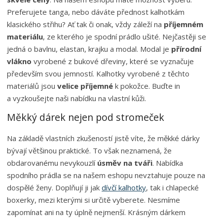
Preferujete tanga, nebo dáváte přednost kalhotkám
klasického střihu? Ať tak či onak, vždy záleží na
příjemném
materiálu
, ze kterého je spodní prádlo ušité. Nejčastěji se
jedná o bavlnu, elastan, krajku a modal. Modal je
přírodní
vlákno
vyrobené z bukové dřeviny, které se vyznačuje
především svou jemností. Kalhotky vyrobené z těchto
materiálů jsou
velice příjemné
k pokožce. Buďte in
a vyzkoušejte naši nabídku na vlastní kůži.
Měkký dárek nejen pod stromeček
Na základě vlastních zkušeností jistě víte, že měkké dárky
bývají většinou praktické. To však neznamená, že
obdarovanému nevykouzlí
úsměv na tváři
. Nabídka
spodního prádla se na našem eshopu nevztahuje pouze na
dospělé ženy. Doplňují ji jak
dívčí kalhotky
, tak i chlapecké
boxerky, mezi kterými si určitě vyberete. Nesmíme
zapomínat ani na ty úplně nejmenší. Krásným dárkem