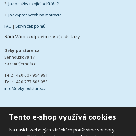
2.
Jak používat kojící polštáře?
3.
Jak vyprat potah na matraci?
FAQ
|
Slovníček pojmů
Rádi Vám zodpovíme Vaše dotazy
Deky-polstare.cz
Sehnoutkova 17
503 04 Černožice
Tel.:
+420 607 954 991
Tel.:
+420 777 606 053
info@deky-polstare.cz
Tento e-shop využívá cookies
© 2026, deky-polstare.cz
Na našich webových stránkách používáme soubory
|
Ochrana osobních údajů
|
Prohlášení o přístupnosti
|
Podmínky