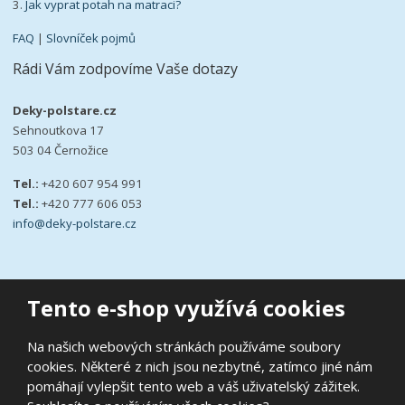
3.
Jak vyprat potah na matraci?
FAQ
|
Slovníček pojmů
Rádi Vám zodpovíme Vaše dotazy
Deky-polstare.cz
Sehnoutkova 17
503 04 Černožice
Tel.:
+420 607 954 991
Tel.:
+420 777 606 053
info@deky-polstare.cz
Tento e-shop využívá cookies
© 2026, deky-polstare.cz
Na našich webových stránkách používáme soubory
|
Ochrana osobních údajů
|
Prohlášení o přístupnosti
|
Podmínky
cookies. Některé z nich jsou nezbytné, zatímco jiné nám
užití
|
Mapa stránek
pomáhají vylepšit tento web a váš uživatelský zážitek.
E
B