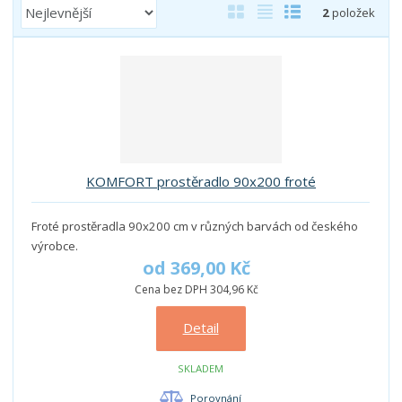
Ř
O
T
Ř
2
položek
a
b
a
á
z
r
b
d
e
á
u
k
n
z
l
o
í
k
k
v
p
o
o
ý
r
o
v
v
v
KOMFORT prostěradlo 90x200 froté
d
ý
ý
ý
u
v
v
p
k
Froté prostěradla 90x200 cm v různých barvách od českého
ý
ý
i
t
výrobce.
p
p
s
ů
od
369,00 Kč
i
i
Cena bez DPH 304,96 Kč
s
s
Detail
SKLADEM
Porovnání