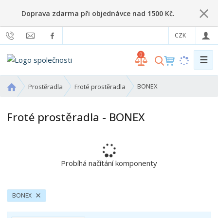
Doprava zdarma při objednávce nad 1500 Kč.
CZK
0
☰
V
y
h
Ú
BONEX
Prostěradla
Froté prostěradla
l
v
o
e
Froté prostěradla - BONEX
d
d
n
a
í
t
s
t
Probíhá načítání komponenty
r
a
n
BONEX
a