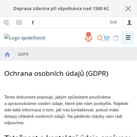
Doprava zdarma při objednávce nad 1500 Kč.
EUR
0
☰
V
y
h
Ú
GDPR
l
v
o
e
Ochrana osobních údajů (GDPR)
d
d
n
a
í
t
s
Tento dokument popisuje, jakým způsobem používáme
t
a zpracováváme osobní údaje, které jste nám poskytl/a. Najdete
r
zde také informace o tom, jak nás kontaktovat, pokud máte
a
dotazy ohledně osobních údajů. Na jakékoliv otázky vám rádi
n
odpovíme.
a