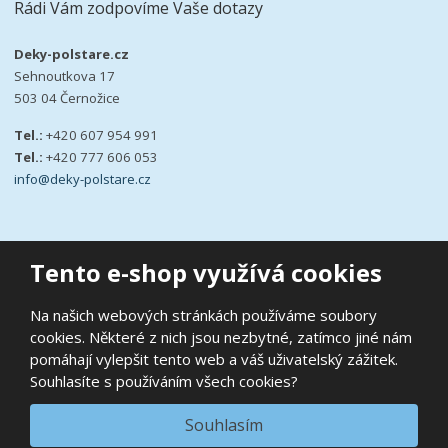
Rádi Vám zodpovíme Vaše dotazy
Deky-polstare.cz
Sehnoutkova 17
503 04 Černožice
Tel.:
+420 607 954 991
Tel.:
+420 777 606 053
info@deky-polstare.cz
Tento e-shop využívá cookies
© 2026, deky-polstare.cz
Na našich webových stránkách používáme soubory
|
Ochrana osobních údajů
|
Prohlášení o přístupnosti
|
Podmínky
cookies. Některé z nich jsou nezbytné, zatímco jiné nám
užití
|
Mapa stránek
pomáhají vylepšit tento web a váš uživatelský zážitek.
E
Souhlasíte s používáním všech cookies?
B
VYROBILA
R
Á
N
VISA
MasterCard
Maestro
Souhlasím
A
.