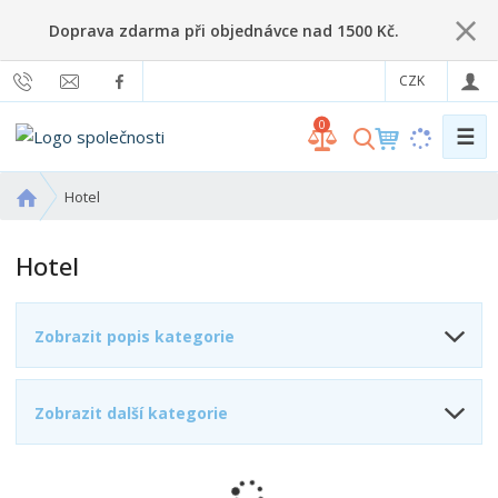
Doprava zdarma při objednávce nad 1500 Kč.
CZK
0
☰
V
y
h
Ú
Hotel
l
v
o
e
Hotel
d
d
n
a
í
t
Zobrazit popis kategorie
s
t
r
Zobrazit další kategorie
a
n
a