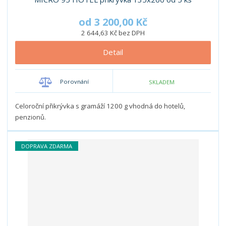
s
s
od
3 200,00 Kč
2 644,63 Kč bez DPH
Detail
Porovnání
SKLADEM
Celoroční přikrývka s gramáží 1200 g vhodná do hotelů,
penzionů.
DOPRAVA ZDARMA