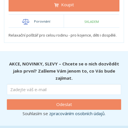
t
i
Koupit
t
m
t
p
n
m
o
o
n
Porovnání
SKLADEM
ž
o
č
s
ž
e
t
s
Relaxační polštář pro celou rodinu - pro kojence, děti i dospělé.
t
v
t
í
v
í
AKCE, NOVINKY, SLEVY – Chcete se o nich dozvědět
jako první? Zašleme Vám jenom to, co Vás bude
zajímat.
Odeslat
Souhlasím se
zpracováním osobních údajů
.