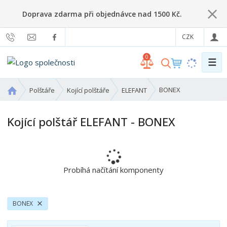
Doprava zdarma při objednávce nad 1500 Kč.
CZK
0
☰
V
y
h
Ú
BONEX
Polštáře
Kojící polštáře
ELEFANT
l
v
o
e
Kojící polštář ELEFANT - BONEX
d
d
n
a
í
t
s
t
Probíhá načítání komponenty
r
a
n
BONEX
a