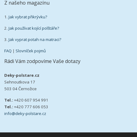
Z našeho magazínu
1.
Jak vybrat přikrývku?
2.
Jak používat kojící polštáře?
3.
Jak vyprat potah na matraci?
FAQ
|
Slovníček pojmů
Rádi Vám zodpovíme Vaše dotazy
Deky-polstare.cz
Sehnoutkova 17
503 04 Černožice
Tel.:
+420 607 954 991
Tel.:
+420 777 606 053
info@deky-polstare.cz