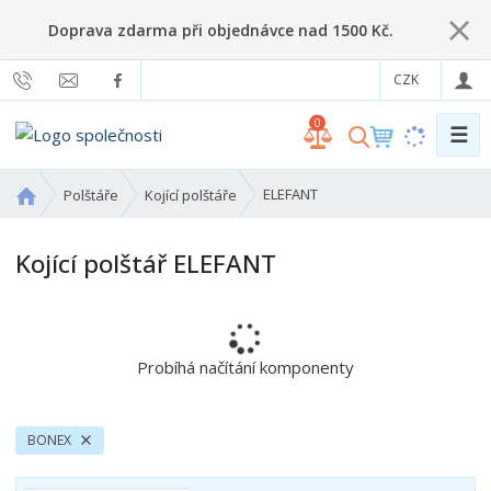
Doprava zdarma při objednávce nad 1500 Kč.
CZK
0
☰
V
y
h
Ú
ELEFANT
Polštáře
Kojící polštáře
l
v
o
e
Kojící polštář ELEFANT
d
d
n
a
í
t
s
t
Probíhá načítání komponenty
r
a
n
BONEX
a