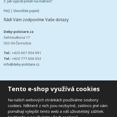
3.
Jak vyprat potah na matraci?
FAQ
|
Slovníček pojmů
Rádi Vám zodpovíme Vaše dotazy
Deky-polstare.cz
Sehnoutkova 17
503 04 Černožice
Tel.:
+420 607 954 991
Tel.:
+420 777 606 053
info@deky-polstare.cz
Tento e-shop využívá cookies
© 2026, deky-polstare.cz
Na našich webových stránkách používáme soubory
|
Ochrana osobních údajů
|
Prohlášení o přístupnosti
|
Podmínky
cookies. Některé z nich jsou nezbytné, zatímco jiné nám
užití
|
Mapa stránek
pomáhají vylepšit tento web a váš uživatelský zážitek.
E
B
VYROBILA