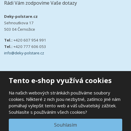
Rádi Vám zodpovíme Vaše dotazy
Deky-polstare.cz
Sehnoutkova 17
503 04 Černožice
Tel.:
+420 607 954 991
Tel.:
+420 777 606 053
info@deky-polstare.cz
Tento e-shop využívá cookies
© 2026, deky-polstare.cz
Na našich webových stránkách používáme soubory
|
Ochrana osobních údajů
|
Prohlášení o přístupnosti
|
Podmínky
cookies. Některé z nich jsou nezbytné, zatímco jiné nám
užití
|
Mapa stránek
pomáhají vylepšit tento web a váš uživatelský zážitek.
E
B
Souhlasíte s používáním všech cookies?
VYROBILA
R
Á
N
VISA
MasterCard
Maestro
Souhlasím
A
.