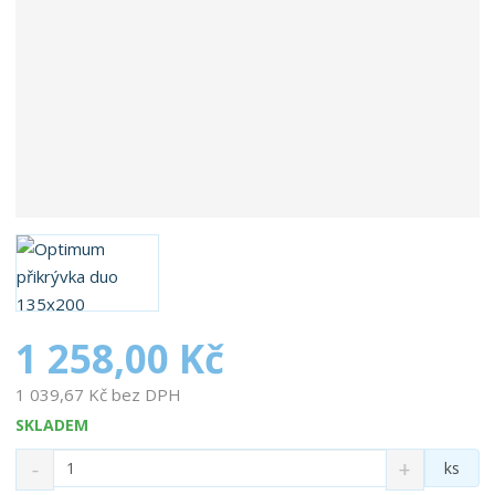
b
c
e
:
8
5
9
5
5
8
7
6
0
0
1 258,00 Kč
5
7
1 039,67 Kč bez DPH
3
SKLADEM
S
N
Z
ks
n
a
m