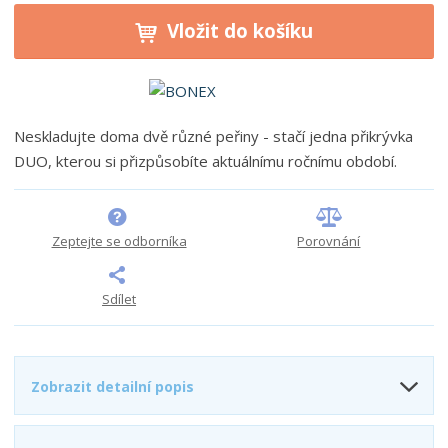
í
v
ě
ž
ý
Vložit do košíku
n
i
š
i
t
i
t
m
t
p
n
m
o
o
n
Neskladujte doma dvě různé peřiny - stačí jedna přikrývka
ž
o
č
DUO, kterou si přizpůsobíte aktuálnímu ročnímu období.
s
ž
e
t
s
t
v
t
í
v
Zeptejte se odborníka
Porovnání
í
Sdílet
Zobrazit detailní popis