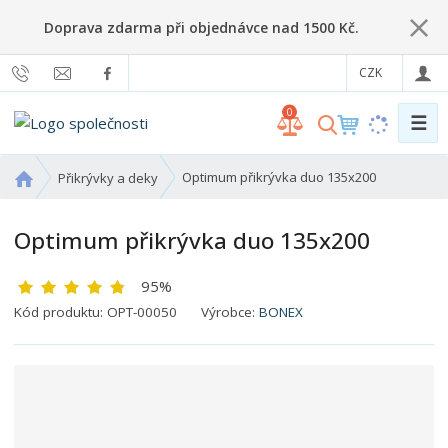
Doprava zdarma při objednávce nad 1500 Kč.
CZK
0
☰
V
y
h
Ú
Optimum přikrývka duo 135x200
Přikrývky a deky
l
v
o
e
Optimum přikrývka duo 135x200
d
d
n
a
95%
í
t
s
K
Kód produktu:
OPT-00050
Výrobce:
BONEX
t
ó
r
d
a
v
n
ý
a
r
o