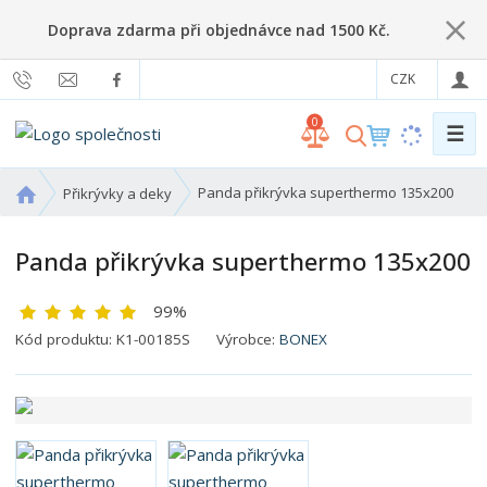
Doprava zdarma při objednávce nad 1500 Kč.
CZK
0
☰
V
y
h
Ú
Panda přikrývka superthermo 135x200
Přikrývky a deky
l
v
o
e
Panda přikrývka superthermo 135x200
d
d
n
a
99%
í
t
s
K
Kód produktu:
K1-00185S
Výrobce:
BONEX
t
ó
r
d
a
v
n
ý
a
r
o