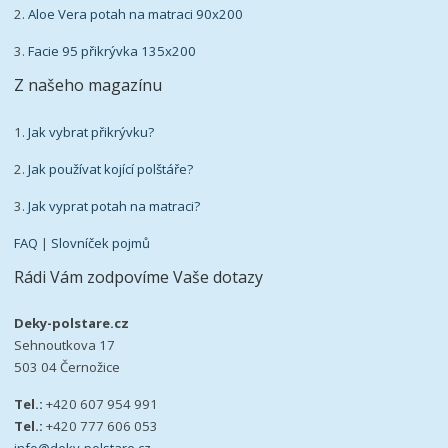
2.
Aloe Vera potah na matraci 90x200
3.
Facie 95 přikrývka 135x200
Z našeho magazínu
1.
Jak vybrat přikrývku?
2.
Jak používat kojící polštáře?
3.
Jak vyprat potah na matraci?
FAQ
|
Slovníček pojmů
Rádi Vám zodpovíme Vaše dotazy
Deky-polstare.cz
Sehnoutkova 17
503 04 Černožice
Tel.:
+420 607 954 991
Tel.:
+420 777 606 053
info@deky-polstare.cz