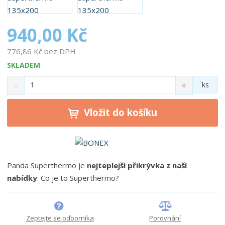
b
c
940,00 Kč
e
:
776,86 Kč bez DPH
8
5
SKLADEM
9
S
N
Z
ks
5
n
a
m
5
í
v
ě
8
ž
ý
Vložit do košíku
n
7
i
š
i
t
i
6
t
m
t
0
p
n
m
1
o
o
n
8
Panda Superthermo je
nejteplejší přikrývka z naší
ž
o
č
9
nabídky
. Co je to Superthermo?
s
ž
e
1
t
s
t
v
t
í
v
Zeptejte se odborníka
Porovnání
í