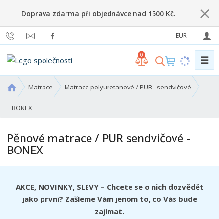
Doprava zdarma při objednávce nad 1500 Kč.
EUR
0
☰
V
y
h
Ú
Matrace
Matrace polyuretanové / PUR - sendvičové
l
v
o
BONEX
e
d
d
n
a
Pěnové matrace / PUR sendvičové -
í
t
BONEX
s
t
r
a
AKCE, NOVINKY, SLEVY – Chcete se o nich dozvědět
n
jako první? Zašleme Vám jenom to, co Vás bude
a
zajímat.