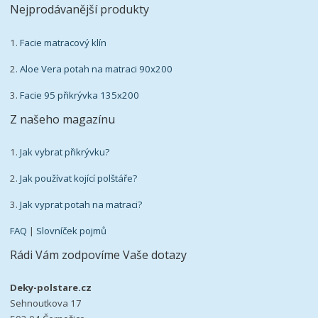
Nejprodávanější produkty
1.
Facie matracový klín
2.
Aloe Vera potah na matraci 90x200
3.
Facie 95 přikrývka 135x200
Z našeho magazínu
1.
Jak vybrat přikrývku?
2.
Jak používat kojící polštáře?
3.
Jak vyprat potah na matraci?
FAQ
|
Slovníček pojmů
Rádi Vám zodpovíme Vaše dotazy
Deky-polstare.cz
Sehnoutkova 17