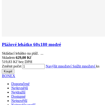
Plážové lehátko 60x180 modré
Skládací lehátko na pláž. ...
Skladem
629,00 Kč
519,83 Kč bez DPH
Změnit počet
Navýšit množství
Snížit množství
ks
Koupit
BONEX
Doporučené
Nejlevnější
Nejdražší
Dostupné
Nejnovější
Nejprodávanejší