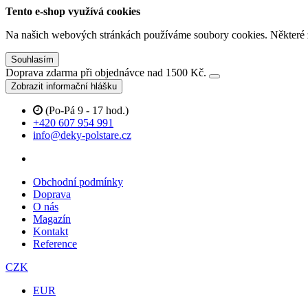
Tento e-shop využívá cookies
Na našich webových stránkách používáme soubory cookies. Některé z n
Souhlasím
Doprava zdarma při objednávce nad 1500 Kč.
Zobrazit informační hlášku
(Po-Pá 9 - 17 hod.)
+420 607 954 991
info@deky-polstare.cz
Obchodní podmínky
Doprava
O nás
Magazín
Kontakt
Reference
CZK
EUR