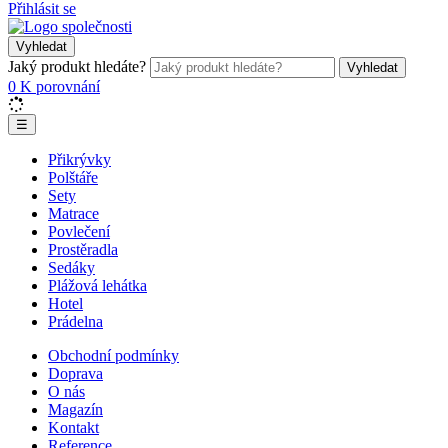
Přihlásit se
Vyhledat
Jaký produkt hledáte?
Vyhledat
0
K porovnání
☰
Přikrývky
Polštáře
Sety
Matrace
Povlečení
Prostěradla
Sedáky
Plážová lehátka
Hotel
Prádelna
Obchodní podmínky
Doprava
O nás
Magazín
Kontakt
Reference