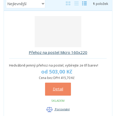
Ř
O
T
Ř
1
položek
a
b
a
á
z
r
b
d
e
á
u
k
n
z
l
o
í
k
k
v
p
o
o
ý
r
o
v
v
v
Přehoz na postel Micro 160x220
d
ý
ý
ý
u
v
v
p
k
Hedvábně jemný přehoz na postel, vybírejte ze tří barev!
ý
ý
i
t
od
503,00 Kč
p
p
s
ů
Cena bez DPH 415,70 Kč
i
i
s
s
Detail
SKLADEM
Porovnání