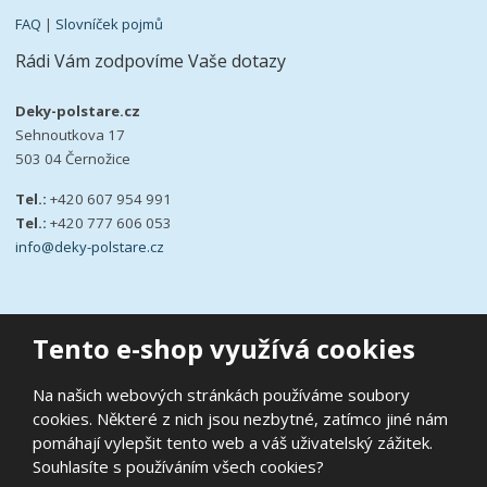
FAQ
|
Slovníček pojmů
Rádi Vám zodpovíme Vaše dotazy
Deky-polstare.cz
Sehnoutkova 17
503 04 Černožice
Tel.:
+420 607 954 991
Tel.:
+420 777 606 053
info@deky-polstare.cz
Tento e-shop využívá cookies
© 2026, deky-polstare.cz
Na našich webových stránkách používáme soubory
|
Ochrana osobních údajů
|
Prohlášení o přístupnosti
|
Podmínky
cookies. Některé z nich jsou nezbytné, zatímco jiné nám
užití
|
Mapa stránek
pomáhají vylepšit tento web a váš uživatelský zážitek.
E
B
Souhlasíte s používáním všech cookies?
VYROBILA
R