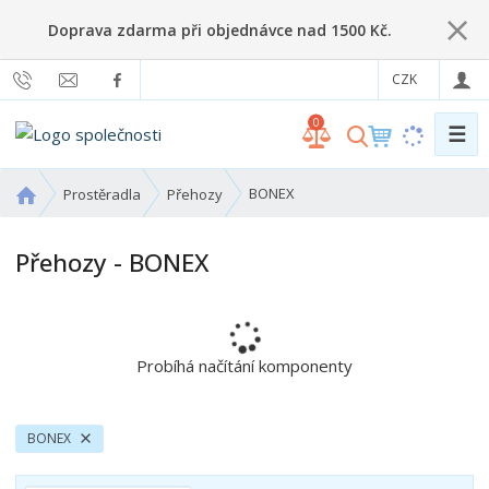
Doprava zdarma při objednávce nad 1500 Kč.
CZK
0
☰
V
y
h
Ú
BONEX
Prostěradla
Přehozy
l
v
o
e
Přehozy - BONEX
d
d
n
a
í
t
s
t
Probíhá načítání komponenty
r
a
n
BONEX
a