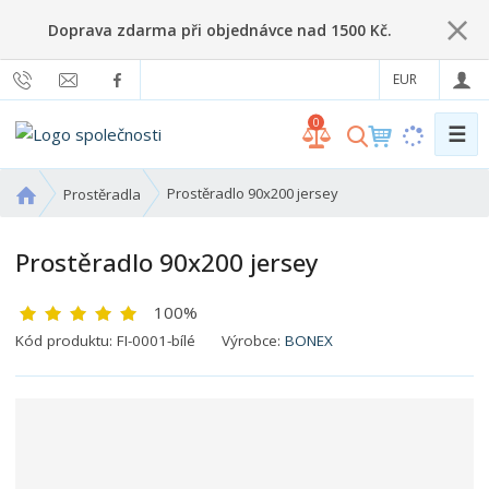
Doprava zdarma při objednávce nad 1500 Kč.
EUR
0
☰
V
y
h
Ú
Prostěradlo 90x200 jersey
Prostěradla
l
v
o
e
Prostěradlo 90x200 jersey
d
d
n
a
100%
í
t
s
Kód produktu:
FI-0001-bílé
Výrobce:
BONEX
t
r
a
n
a