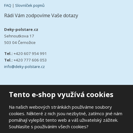
FAQ
|
Slovníček pojmů
Rádi Vám zodpovíme Vaše dotazy
Deky-polstare.cz
Sehnoutkova 17
503 04 Černožice
Tel.:
+420 607 954 991
Tel.:
+420 777 606 053
info@deky-polstare.cz
Tento e-shop využívá cookies
© 2026, deky-polstare.cz
Na našich webových stránkách používáme soubory
|
Ochrana osobních údajů
|
Prohlášení o přístupnosti
|
Podmínky
cookies. Některé z nich jsou nezbytné, zatímco jiné nám
užití
|
Mapa stránek
pomáhají vylepšit tento web a váš uživatelský zážitek.
E
B
Souhlasíte s používáním všech cookies?
VYROBILA
R
Á