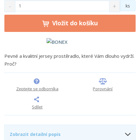
S
N
Z
ks
n
a
m
í
v
ě
ž
ý
Vložit do košíku
n
i
š
i
t
i
t
m
t
p
n
m
o
o
n
Pevné a kvalitní jersey prostěradlo, které Vám dlouho vydrží.
ž
o
č
Proč?
s
ž
e
t
s
t
v
t
í
v
Zeptejte se odborníka
Porovnání
í
Sdílet
Zobrazit detailní popis