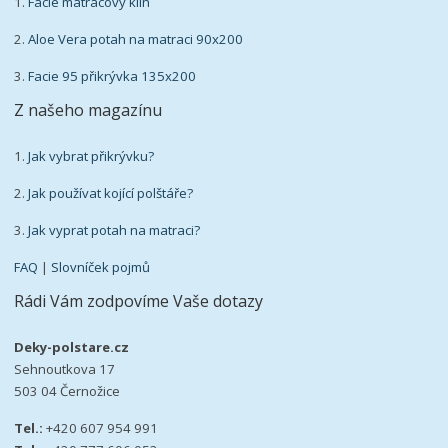
1.
Facie matracový klín
2.
Aloe Vera potah na matraci 90x200
3.
Facie 95 přikrývka 135x200
Z našeho magazínu
1.
Jak vybrat přikrývku?
2.
Jak používat kojící polštáře?
3.
Jak vyprat potah na matraci?
FAQ
|
Slovníček pojmů
Rádi Vám zodpovíme Vaše dotazy
Deky-polstare.cz
Sehnoutkova 17
503 04 Černožice
Tel.:
+420 607 954 991