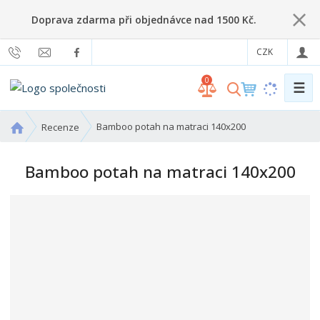
Doprava zdarma při objednávce nad 1500 Kč.
CZK
0
☰
V
y
h
Ú
Bamboo potah na matraci 140x200
Recenze
l
v
o
e
Bamboo potah na matraci 140x200
d
d
n
a
í
t
s
t
r
a
n
a