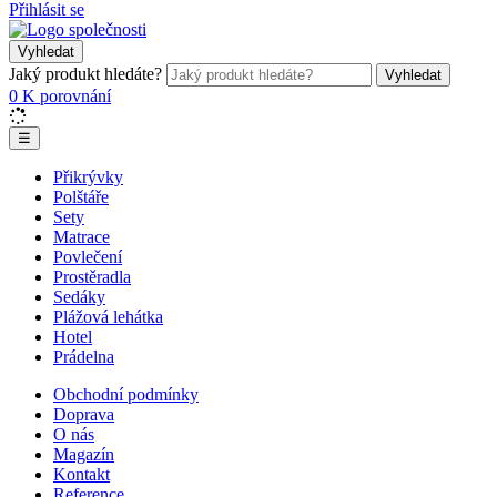
Přihlásit se
Vyhledat
Jaký produkt hledáte?
Vyhledat
0
K porovnání
☰
Přikrývky
Polštáře
Sety
Matrace
Povlečení
Prostěradla
Sedáky
Plážová lehátka
Hotel
Prádelna
Obchodní podmínky
Doprava
O nás
Magazín
Kontakt
Reference