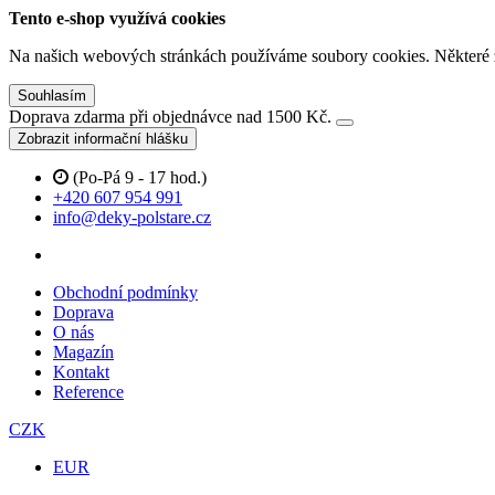
Tento e-shop využívá cookies
Na našich webových stránkách používáme soubory cookies. Některé z n
Souhlasím
Doprava zdarma při objednávce nad 1500 Kč.
Zobrazit informační hlášku
(Po-Pá 9 - 17 hod.)
+420 607 954 991
info@deky-polstare.cz
Obchodní podmínky
Doprava
O nás
Magazín
Kontakt
Reference
CZK
EUR