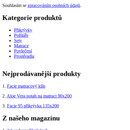
Souhlasím se
zpracováním osobních údajů
.
Kategorie produktů
Přikrývky
Polštáře
Sety
Matrace
Povlečení
Prostěradla
Nejprodávanější produkty
1.
Facie matracový klín
2.
Aloe Vera potah na matraci 90x200
3.
Facie 95 přikrývka 135x200
Z našeho magazínu