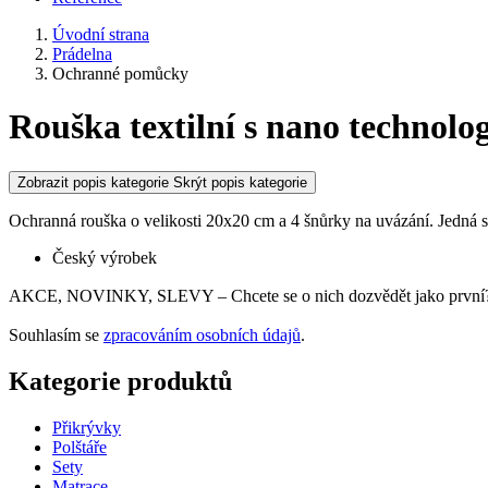
Úvodní strana
Prádelna
Ochranné pomůcky
Rouška textilní s nano technolog
Zobrazit popis kategorie
Skrýt popis kategorie
Ochranná rouška o velikosti 20x20 cm a 4 šnůrky na uvázání. Jedná se
Český výrobek
AKCE, NOVINKY, SLEVY – Chcete se o nich dozvědět jako první? 
Souhlasím se
zpracováním osobních údajů
.
Kategorie produktů
Přikrývky
Polštáře
Sety
Matrace