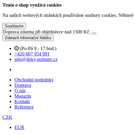
Tento e-shop využívá cookies
Na našich webových stránkách používáme soubory cookies. Některé z n
Souhlasím
Doprava zdarma při objednávce nad 1500 Kč.
Zobrazit informační hlášku
(Po-Pá 9 - 17 hod.)
+420 607 954 991
info@deky-polstare.cz
Obchodní podmínky
Doprava
O nás
Magazín
Kontakt
Reference
CZK
EUR