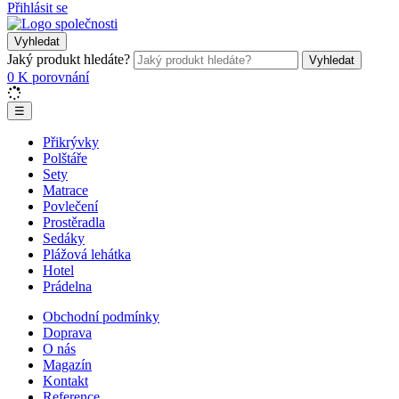
Přihlásit se
Vyhledat
Jaký produkt hledáte?
Vyhledat
0
K porovnání
☰
Přikrývky
Polštáře
Sety
Matrace
Povlečení
Prostěradla
Sedáky
Plážová lehátka
Hotel
Prádelna
Obchodní podmínky
Doprava
O nás
Magazín
Kontakt
Reference