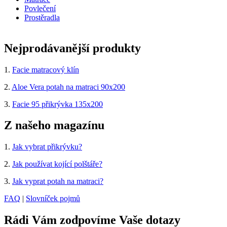
Povlečení
Prostěradla
Nejprodávanější produkty
1.
Facie matracový klín
2.
Aloe Vera potah na matraci 90x200
3.
Facie 95 přikrývka 135x200
Z našeho magazínu
1.
Jak vybrat přikrývku?
2.
Jak používat kojící polštáře?
3.
Jak vyprat potah na matraci?
FAQ
|
Slovníček pojmů
Rádi Vám zodpovíme Vaše dotazy