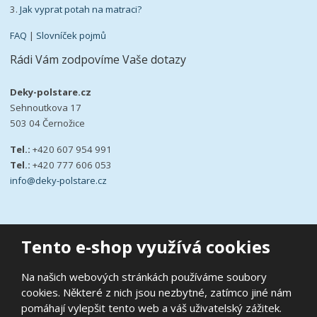
3.
Jak vyprat potah na matraci?
FAQ
|
Slovníček pojmů
Rádi Vám zodpovíme Vaše dotazy
Deky-polstare.cz
Sehnoutkova 17
503 04 Černožice
Tel.:
+420 607 954 991
Tel.:
+420 777 606 053
info@deky-polstare.cz
Tento e-shop využívá cookies
© 2026, deky-polstare.cz
Na našich webových stránkách používáme soubory
|
Ochrana osobních údajů
|
Prohlášení o přístupnosti
|
Podmínky
cookies. Některé z nich jsou nezbytné, zatímco jiné nám
užití
|
Mapa stránek
pomáhají vylepšit tento web a váš uživatelský zážitek.
E