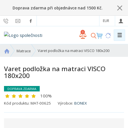
Doprava zdarma při objednávce nad 1500 Kč.
EUR
0
☰
V
y
h
Ú
Varet podložka na matraci VISCO 180x200
Matrace
l
v
o
e
Varet podložka na matraci VISCO
d
d
180x200
n
a
í
t
s
DOPRAVA ZDARMA
t
100%
r
K
Kód produktu:
MAT-00625
Výrobce:
BONEX
a
ó
n
d
a
v
ý