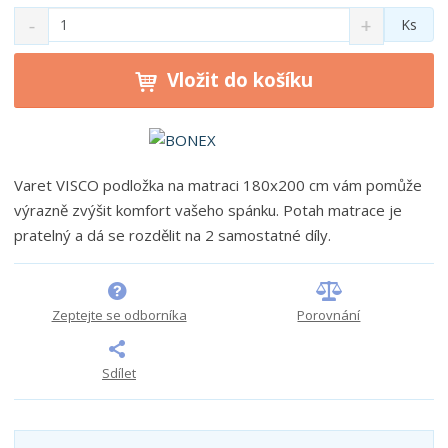
S
N
Z
Ks
n
a
m
í
v
ě
ž
ý
Vložit do košíku
n
i
š
i
t
i
t
m
t
p
n
m
o
o
n
Varet VISCO podložka na matraci 180x200 cm vám pomůže
ž
o
č
výrazně zvýšit komfort vašeho spánku. Potah matrace je
s
ž
e
t
s
pratelný a dá se rozdělit na 2 samostatné díly.
t
v
t
í
v
í
Zeptejte se odborníka
Porovnání
Sdílet