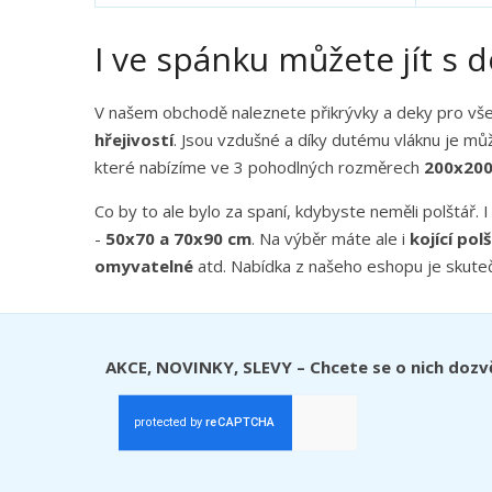
v
v
í
í
I ve spánku můžete jít s 
V našem obchodě naleznete přikrývky a deky pro vš
hřejivostí
. Jsou vzdušné a díky dutému vláknu je mů
které nabízíme ve 3 pohodlných rozměrech
200x200
Co by to ale bylo za spaní, kdybyste neměli polštář. 
-
50x70 a 70x90 cm
. Na výběr máte ale i
kojící pol
omyvatelné
atd. Nabídka z našeho eshopu je skuteč
AKCE, NOVINKY, SLEVY – Chcete se o nich dozv