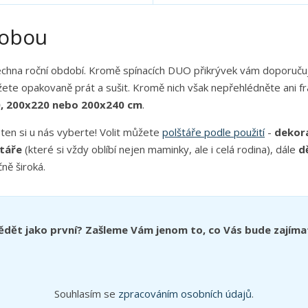
v
v
v
v
í
í
í
í
dobou
echna roční období. Kromě spínacích DUO přikrývek vám doporuč
žete opakovaně prát a sušit. Kromě nich však nepřehlédněte ani f
, 200x220 nebo 200x240 cm
.
I ten si u nás vyberte! Volit můžete
polštáře podle použití
-
dekor
štáře
(které si vždy oblíbí nejen maminky, ale i celá rodina), dále
d
ně široká.
ědět jako první? Zašleme Vám jenom to, co Vás bude zajíma
Souhlasím se
zpracováním osobních údajů
.