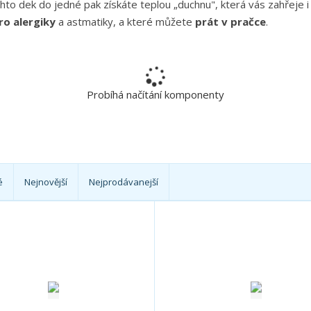
ěchto dek do jedné pak získáte teplou „duchnu", která vás zahřeje 
á
ro alergiky
a astmatiky, a které můžete
prát v pračce
.
t
e
?
Probíhá načítání komponenty
é
Nejnovější
Nejprodávanejší