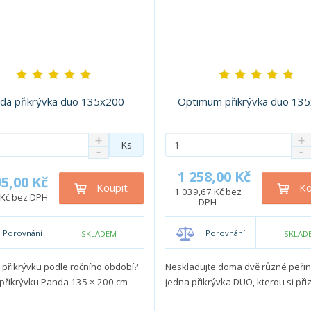
da přikrývka duo 135x200
Optimum přikrývka duo 13
N
N
Z
Ks
S
S
a
a
m
n
n
v
v
ě
1 258,00 Kč
í
í
ý
ý
95,00 Kč
n
Koupit
Ko
ž
ž
š
1 039,67 Kč bez
š
 Kč bez DPH
i
DPH
i
i
i
i
t
t
t
t
t
p
m
m
m
m
Porovnání
Porovnání
SKLADEM
SKLAD
o
n
n
n
n
o
o
o
o
č
i přikrývku podle ročního období?
Neskladujte doma dvě různé peřiny
ž
ž
ž
ž
e
 přikrývku Panda 135 × 200 cm
jedna přikrývka DUO, kterou si přiz
s
s
s
s
t
t
t
t
t