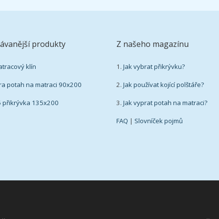
ávanější produkty
Z našeho magazínu
atracový klín
1.
Jak vybrat přikrývku?
ra potah na matraci 90x200
2.
Jak používat kojící polštáře?
5 přikrývka 135x200
3.
Jak vyprat potah na matraci?
FAQ
|
Slovníček pojmů
mínky užití
|
Mapa stránek