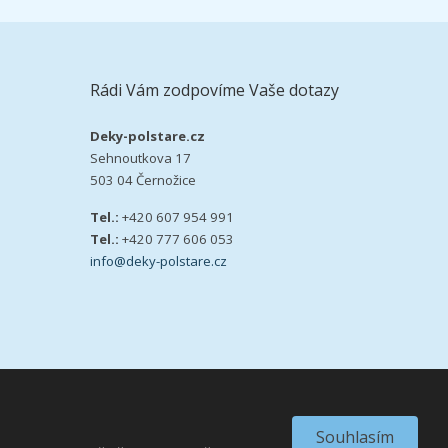
Rádi Vám zodpovíme Vaše dotazy
Deky-polstare.cz
Sehnoutkova 17
503 04 Černožice
Tel.:
+420 607 954 991
Tel.:
+420 777 606 053
info@deky-polstare.cz
VISA
MasterCard
Maestro
Souhlasím