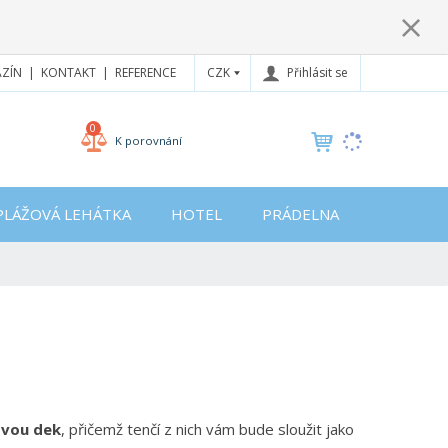
CZK
Přihlásit se
ZÍN
KONTAKT
REFERENCE
0
K porovnání
PLÁŽOVÁ LEHÁTKA
HOTEL
PRÁDELNA
dvou dek
, přičemž tenčí z nich vám bude sloužit jako