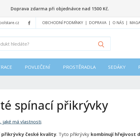
Doprava zdarma při objednávce nad 1500 Kč.
polstare.cz
OBCHODNÍ PODMÍNKY
DOPRAVA
O NÁS
MAGA
J
Vyhledat
a
k
ý
RACE
POVLEČENÍ
PROSTĚRADLA
SEDÁKY
p
r
o
d
u
té spínací přikrývky
k
t
h
, jaké má vlastnosti
.
l
e
í přikrývky české kvality
. Tyto přikrývky
kombinují hřejivost 
d