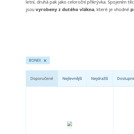
letní, druhá pak jako celoroční přikrývka. Spojením t
a
jsou
vyrobeny z dutého vlákna
, které je vhodné
p
n
a
BONEX
Doporučené
Nejlevnější
Nejdražší
Dostupn
Ř
a
z
e
n
í
p