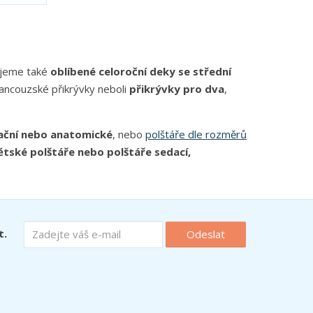
ujeme také
oblíbené celoroční deky se střední
rancouzské přikrývky neboli
přikrývky pro dva
,
ační nebo anatomické
, nebo
polštáře dle rozměrů
ětské polštáře nebo polštáře sedací,
t.
Odeslat