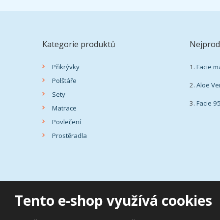
Kategorie produktů
Nejprod
Přikrývky
1.
Facie m
Polštáře
2.
Aloe Ve
Sety
3.
Facie 9
Matrace
Povlečení
Prostěradla
Tento e-shop využívá cookies
© 2026, deky-polstare.cz
|
Ochrana osobních údajů
|
Prohlášení o přístupnosti
|
Pod