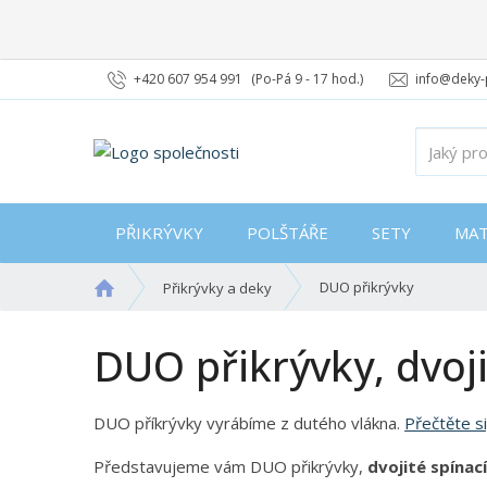
+420 607 954 991
(Po-Pá 9 - 17 hod.)
info@deky-
PŘIKRÝVKY
POLŠTÁŘE
SETY
MAT
Ú
DUO přikrývky
Přikrývky a deky
v
o
DUO přikrývky, dvoji
d
n
í
DUO příkrývky vyrábíme z dutého vlákna.
Přečtěte si
s
t
Představujeme vám DUO přikrývky,
dvojité spínac
r