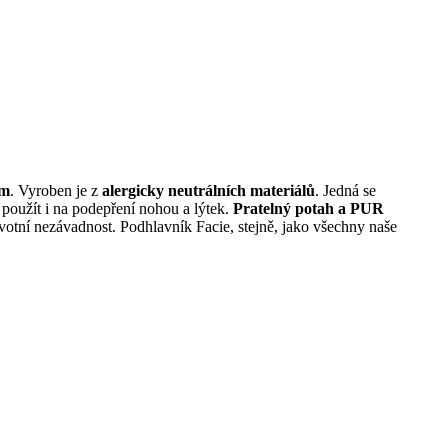
ům
. Vyroben je z
alergicky neutrálních materiálů
. Jedná se
použít i na podepření nohou a lýtek.
Pratelný potah a PUR
avotní nezávadnost.
Podhlavník Facie, stejně, jako všechny naše