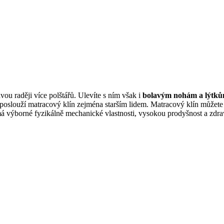
ou raději více polštářů. Ulevíte s ním však i
bolavým nohám a lýtk
oslouží matracový klín zejména starším lidem. Matracový klín můžete 
á výborné fyzikálně mechanické vlastnosti, vysokou prodyšnost a zdr