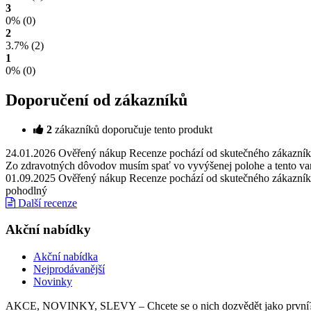
3
0%
(0)
2
3.7%
(2)
1
0%
(0)
Doporučení od zákazníků
2
zákazníků doporučuje tento produkt
24.01.2026
Ověřený nákup
Recenze pochází od skutečného zákazníka
Zo zdravotných dôvodov musím spať vo vyvýšenej polohe a tento vank
01.09.2025
Ověřený nákup
Recenze pochází od skutečného zákazníka
pohodlný
Další recenze
Akční nabídky
Akční nabídka
Nejprodávanější
Novinky
AKCE, NOVINKY, SLEVY – Chcete se o nich dozvědět jako první? 