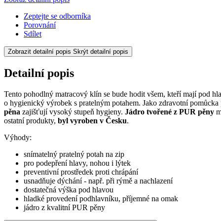
Zeptejte se odborníka
Porovnání
Sdílet
Zobrazit detailní popis
Skrýt detailní popis
Detailní popis
Tento pohodlný matracový klín se bude hodit všem, kteří mají pod hlav
o hygienický výrobek s pratelným potahem. Jako zdravotní pomůcka p
pěna
zajišťují vysoký stupeň hygieny.
Jádro tvořené z PUR pěny
m
ostatní produkty,
byl vyroben v Česku
.
Výhody:
snímatelný pratelný potah na zip
pro podepření hlavy, nohou i lýtek
preventivní prostředek proti chrápání
usnadňuje dýchání - např. při rýmě a nachlazení
dostatečná výška pod hlavou
hladké provedení podhlavníku, příjemné na omak
jádro z kvalitní PUR pěny