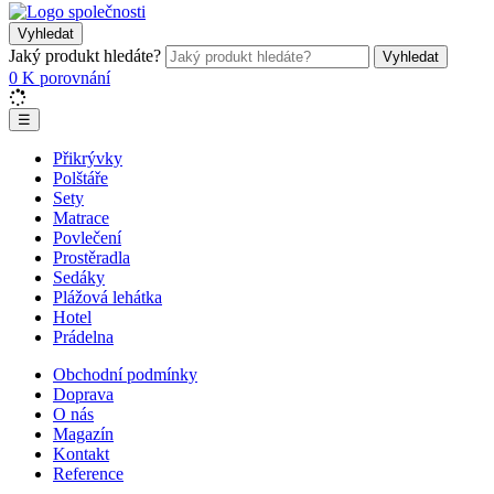
Vyhledat
Jaký produkt hledáte?
Vyhledat
0
K porovnání
☰
Přikrývky
Polštáře
Sety
Matrace
Povlečení
Prostěradla
Sedáky
Plážová lehátka
Hotel
Prádelna
Obchodní podmínky
Doprava
O nás
Magazín
Kontakt
Reference