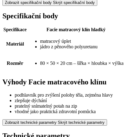
Zobrazit specifikační body
Skrýt specifikační body
Specifikační body
Specifikace
Facie matracový klín hladký
matracový úplet
Materiál
jádro z pěnového polyuretanu
Rozměr
80 × 50 × 20 cm – šířka × hloubka × výška
Výhody Facie matracového klínu
podhlavník pro zvýšení polohy těla, zejména hlavy
zlepšuje dýchání
pratelný snímatelný potah na zip
vhodné jako praktická zdravotní pomůcka
Zobrazit technické parametry
Skrýt technické parametry
Technické parametry