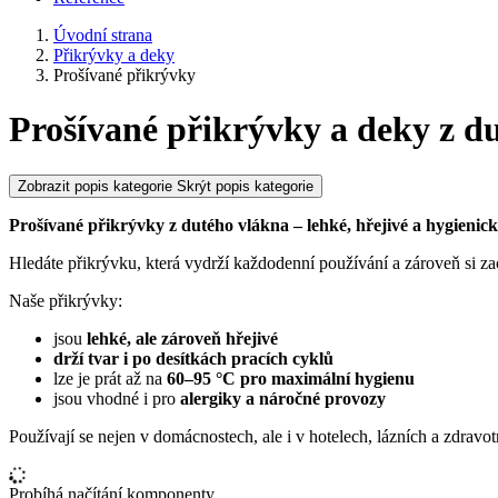
Úvodní strana
Přikrývky a deky
Prošívané přikrývky
Prošívané přikrývky a deky z d
Zobrazit popis kategorie
Skrýt popis kategorie
Prošívané přikrývky z dutého vlákna – lehké, hřejivé a hygienic
Hledáte přikrývku, která vydrží každodenní používání a zároveň si z
Naše přikrývky:
jsou
lehké, ale zároveň hřejivé
drží tvar i po desítkách pracích cyklů
lze je prát až na
60–95 °C pro maximální hygienu
jsou vhodné i pro
alergiky a náročné provozy
Používají se nejen v domácnostech, ale i v hotelech, lázních a zdravot
Probíhá načítání komponenty