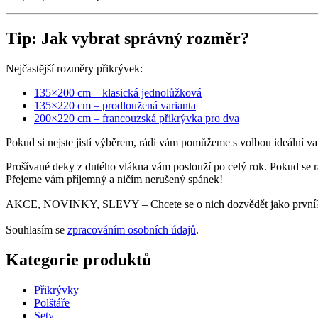
Tip: Jak vybrat správný rozměr?
Nejčastější rozměry přikrývek:
135×200 cm – klasická jednolůžková
135×220 cm – prodloužená varianta
200×220 cm – francouzská přikrývka pro dva
Pokud si nejste jistí výběrem, rádi vám pomůžeme s volbou ideální var
Prošívané deky z dutého vlákna vám poslouží po celý rok. Pokud se r
Přejeme vám příjemný a ničím nerušený spánek!
AKCE, NOVINKY, SLEVY – Chcete se o nich dozvědět jako první? 
Souhlasím se
zpracováním osobních údajů
.
Kategorie produktů
Přikrývky
Polštáře
Sety