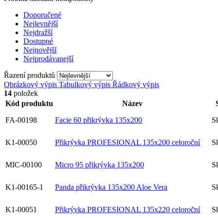
Doporučené
Nejlevnější
Nejdražší
Dostupné
Nejnovější
Nejprodávanejší
Řazení produktů
Obrázkový výpis
Tabulkový výpis
Řádkový výpis
14
položek
Kód produktu
Název
FA-00198
Facie 60 přikrývka 135x200
S
K1-00050
Přikrývka PROFESIONAL 135x200 celoroční
S
MIC-00100
Micro 95 přikrývka 135x200
S
K1-00165-1
Panda přikrývka 135x200 Aloe Vera
S
K1-00051
Přikrývka PROFESIONAL 135x220 celoroční
S