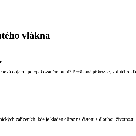
utého vlákna
ké
achová objem i po opakovaném praní? Prošívané přikrývky z dutého vlák
nických zařízeních, kde je kladen důraz na čistotu a dlouhou životnost.