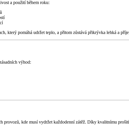
jivost a použití během roku:
ců
stí
ocí
ch, který pomáhá udržet teplo, a přitom zůstává přikrývka lehká a příj
 zásadních výhod:
ch provozů, kde musí vydržet každodenní zátěž. Díky kvalitnímu proši