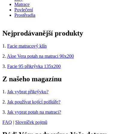
Matrace
Povlečení
Prostěradla
Nejprodávanější produkty
1.
Facie matracový klín
2.
Aloe Vera potah na matraci 90x200
3.
Facie 95 přikrývka 135x200
Z našeho magazínu
1.
Jak vybrat přikrývku?
2.
Jak používat kojící polštáře?
3.
Jak vyprat potah na matraci?
FAQ
|
Slovníček pojmů