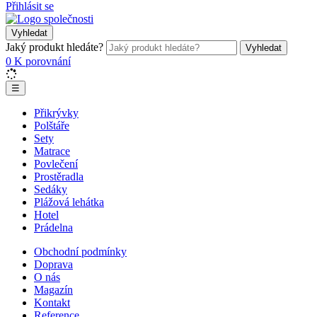
Přihlásit se
Vyhledat
Jaký produkt hledáte?
Vyhledat
0
K porovnání
☰
Přikrývky
Polštáře
Sety
Matrace
Povlečení
Prostěradla
Sedáky
Plážová lehátka
Hotel
Prádelna
Obchodní podmínky
Doprava
O nás
Magazín
Kontakt
Reference