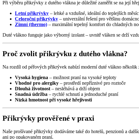
Při výběru přikrývky z dutého vlákna je důležité zaměřit se na její hře
Letní přikrývky
– lehké a vzdušné, ideální do teplejších měsí
Celoroční přikrývky
– univerzální řešení pro většinu domácno
Zimní (thermo)
– maximální tepelný komfort do chladných n
Duté vlákno funguje jako výborný izolant – uvnitř vláken se drží vzdu
Proč zvolit přikrývku z dutého vlákna?
Na rozdíl od péřových přikrývek nabízí moderní duté vlákno několik
Vysoká hygiena
– možnost praní na vysoké teploty
Vhodné pro alergiky
– prostředí nepříznivé pro roztoče
Dlouhá životnost
– nesléhává a drží objem
Snadná údržba
– rychlé schnutí a jednoduché praní
Nízká hmotnost při vysoké hřejivosti
Přikrývky prověřené v praxi
Naše prošívané přikrývky dodáváme také do hotelů, penzionů a další
ani po opakovaném praní.