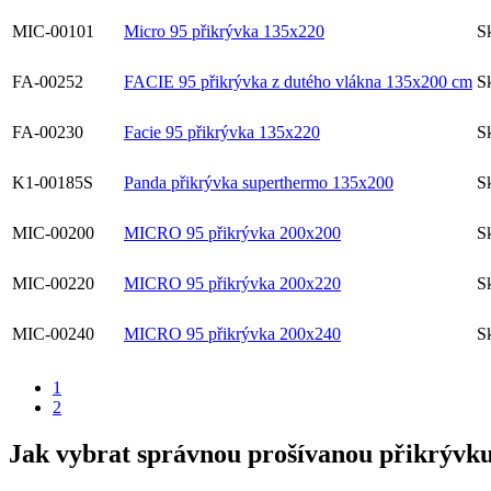
MIC-00101
Micro 95 přikrývka 135x220
S
FA-00252
FACIE 95 přikrývka z dutého vlákna 135x200 cm
S
FA-00230
Facie 95 přikrývka 135x220
S
K1-00185S
Panda přikrývka superthermo 135x200
S
MIC-00200
MICRO 95 přikrývka 200x200
S
MIC-00220
MICRO 95 přikrývka 200x220
S
MIC-00240
MICRO 95 přikrývka 200x240
S
1
2
Jak vybrat správnou prošívanou přikrývk