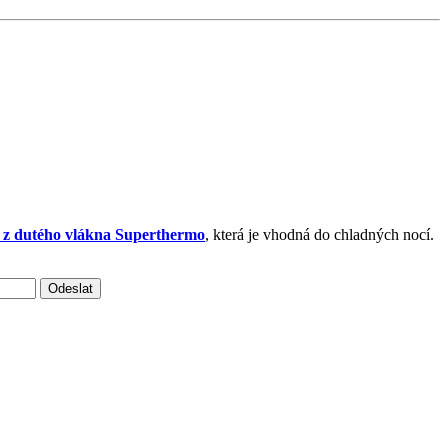
 z dutého vlákna Superthermo
, která je vhodná do chladných nocí.
Odeslat