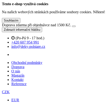
Tento e-shop využívá cookies
Na našich webových stránkách používáme soubory cookies. Některé z n
Souhlasím
Doprava zdarma při objednávce nad 1500 Kč.
Zobrazit informační hlášku
(Po-Pá 9 - 17 hod.)
+420 607 954 991
info@deky-polstare.cz
Obchodní podmínky
Doprava
O nás
Magazín
Kontakt
Reference
CZK
EUR