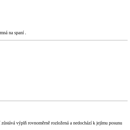
emná na spaní .
tí zůstává výplň rovnoměrně rozložená a nedochází k jejímu posunu