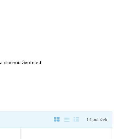
 a dlouhou životnost.
O
T
Ř
14
položek
b
a
á
r
b
d