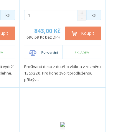
N
Z
ks
ks
S
a
m
n
v
ě
í
ý
843,00 Kč
n
upit
Koupit
ž
š
696,69 Kč bez DPH
i
i
i
t
t
t
p
m
m
Porovnání
EM
SKLADEM
o
n
n
o
o
č
á vydrží
Prošívaná deka z dutého vlákna v rozměru
ž
ž
e
slehne.
135x220. Pro koho zvolit prodluženou
s
s
t
přikrýv...
t
t
v
v
í
í