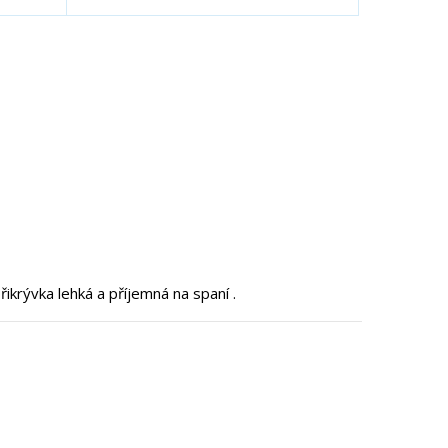
t
t
v
v
í
í
ikrývka lehká a příjemná na spaní .