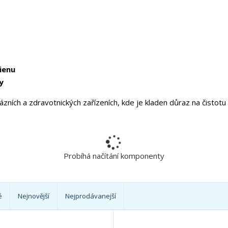
á
t
e
?
ienu
y
lázních a zdravotnických zařízeních, kde je kladen důraz na čistotu
Probíhá načítání komponenty
é
Nejnovější
Nejprodávanejší