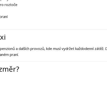
pro roztoče
praní
xi
enzionů a dalších provozů, kde musí vydržet každodenní zátěž. D
aném praní.
ozměr?