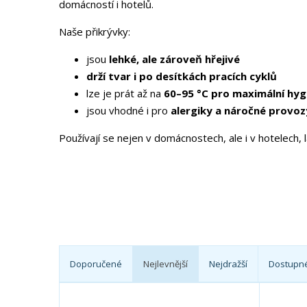
domácností i hotelů.
a
n
Naše přikrývky:
a
jsou
lehké, ale zároveň hřejivé
drží tvar i po desítkách pracích cyklů
lze je prát až na
60–95 °C pro maximální hyg
jsou vhodné i pro
alergiky a náročné provoz
Používají se nejen v domácnostech, ale i v hotelech, 
Doporučené
Nejlevnější
Nejdražší
Dostupn
Ř
a