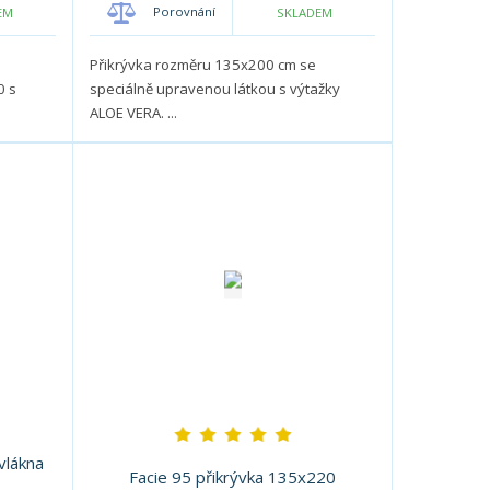
p
m
m
Porovnání
EM
SKLADEM
o
n
n
o
o
č
Přikrývka rozměru 135x200 cm se
ž
ž
e
0 s
speciálně upravenou látkou s výtažky
s
s
t
ALOE VERA. ...
t
t
v
v
í
í
vlákna
Facie 95 přikrývka 135x220