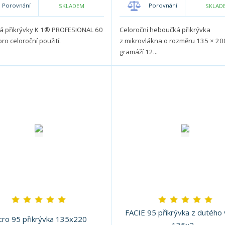
p
m
m
m
m
Porovnání
Porovnání
SKLADEM
SKLAD
o
n
n
n
n
o
o
o
o
č
á přikrývky K 1® PROFESIONAL 60
Celoroční heboučká přikrývka
ž
ž
ž
ž
e
ro celoroční použití.
z mikrovlákna o rozměru 135 × 20
s
s
s
s
t
gramáží 12...
t
t
t
t
v
v
v
v
í
í
í
í
FACIE 95 přikrývka z dutého 
cro 95 přikrývka 135x220