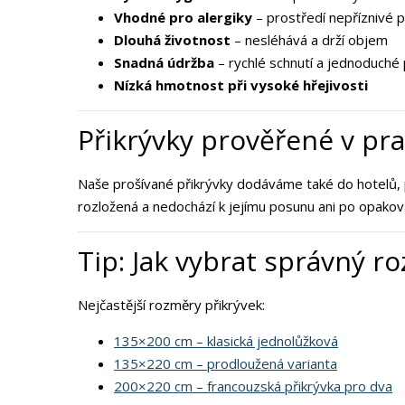
Vhodné pro alergiky
– prostředí nepříznivé 
Dlouhá životnost
– nesléhává a drží objem
Snadná údržba
– rychlé schnutí a jednoduché 
Nízká hmotnost při vysoké hřejivosti
Přikrývky prověřené v pra
Naše prošívané přikrývky dodáváme také do hotelů, p
rozložená a nedochází k jejímu posunu ani po opakov
Tip: Jak vybrat správný r
Nejčastější rozměry přikrývek:
135×200 cm – klasická jednolůžková
135×220 cm – prodloužená varianta
200×220 cm – francouzská přikrývka pro dva