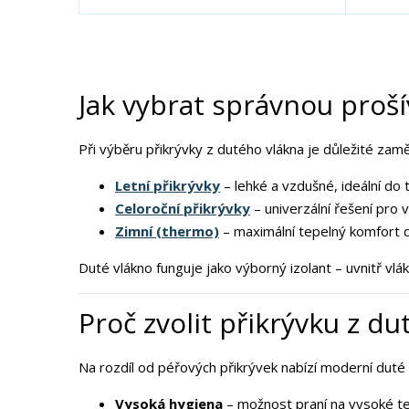
t
t
v
v
í
í
Jak vybrat správnou proš
Při výběru přikrývky z dutého vlákna je důležité zaměř
Letní přikrývky
– lehké a vzdušné, ideální do 
Celoroční přikrývky
– univerzální řešení pro 
Zimní (thermo)
– maximální tepelný komfort 
Duté vlákno funguje jako výborný izolant – uvnitř vlá
Proč zvolit přikrývku z d
Na rozdíl od péřových přikrývek nabízí moderní duté 
Vysoká hygiena
– možnost praní na vysoké t