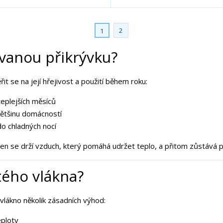
t
t
t
t
v
v
v
v
í
í
í
í
2
1
ívanou přikrývku?
it se na její hřejivost a použití během roku:
teplejších měsíců
většinu domácností
do chladných nocí
ken se drží vzduch, který pomáhá udržet teplo, a přitom zůstává př
utého vlákna?
vlákno několik zásadních výhod:
eploty