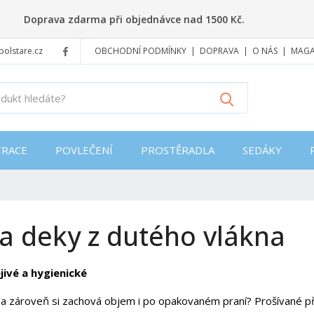
Doprava zdarma při objednávce nad 1500 Kč.
polstare.cz
OBCHODNÍ PODMÍNKY
DOPRAVA
O NÁS
MAGA
J
Vyhledat
a
k
ý
RACE
POVLEČENÍ
PROSTĚRADLA
SEDÁKY
p
r
o
d
u
 a deky z dutého vlákna
k
t
h
jivé a hygienické
l
e
í a zároveň si zachová objem i po opakovaném praní? Prošívané při
d