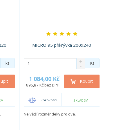
220
MICRO 95 přikrývka 200x240
N
Z
ks
Ks
S
a
m
n
v
ě
í
ý
1 084,00 Kč
n
upit
Koupit
ž
š
895,87 Kč bez DPH
i
i
i
t
t
t
p
m
m
Porovnání
EM
SKLADEM
o
n
n
o
o
č
.
Největší rozměr deky pro dva.
ž
ž
e
s
s
t