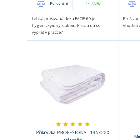
p
p
m
m
Porovnání
SKLADEM
o
o
n
n
o
o
č
č
Lehká prošívaná deka FACIE 60 je
Prošívan
ž
ž
e
e
hygienickým výrobkem. Proč a dá se
vhodná p
s
s
t
t
vyprat v pračce? ...
t
t
v
v
í
í
Přikrývka PROFESIONAL 135x220
Mi