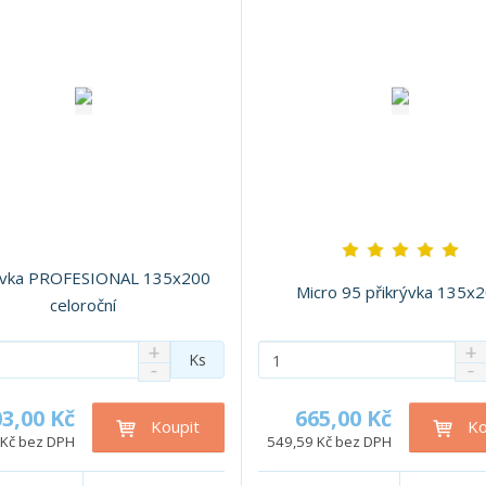
ývka PROFESIONAL 135x200
Micro 95 přikrývka 135x
celoroční
N
N
Z
Ks
S
S
a
a
m
n
n
v
v
ě
í
í
ý
ý
3,00 Kč
665,00 Kč
n
Koupit
Ko
ž
ž
š
š
 Kč bez DPH
549,59 Kč bez DPH
i
i
i
i
i
t
t
t
t
t