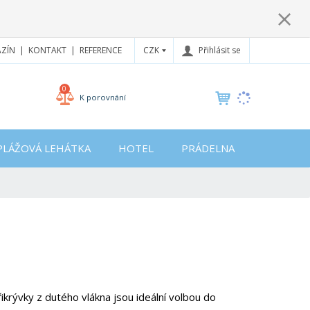
CZK
Přihlásit se
ZÍN
KONTAKT
REFERENCE
0
K porovnání
PLÁŽOVÁ LEHÁTKA
HOTEL
PRÁDELNA
krývky z dutého vlákna jsou ideální volbou do