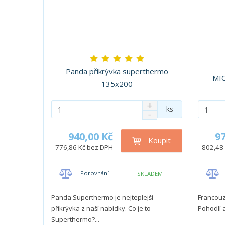
Panda přikrývka superthermo
MIC
135x200
N
Z
Z
ks
S
a
m
m
n
v
ě
ě
í
ý
940,00 Kč
97
n
n
Koupit
ž
š
776,86 Kč bez DPH
802,48
i
i
i
i
t
t
t
t
p
p
m
m
Porovnání
SKLADEM
o
o
n
n
o
o
č
č
Panda Superthermo je nejteplejší
Francou
ž
ž
e
e
přikrývka z naší nabídky. Co je to
Pohodlí 
s
s
t
t
Superthermo?...