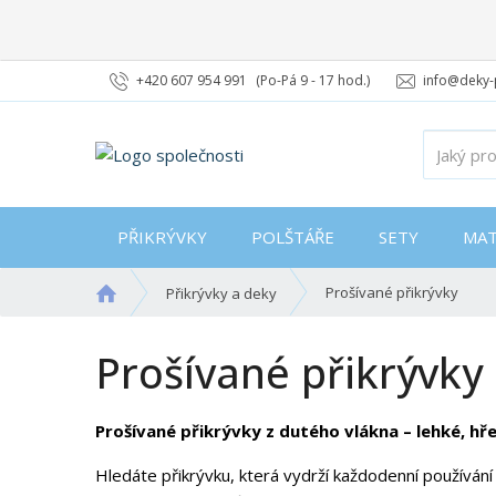
+420 607 954 991
(Po-Pá 9 - 17 hod.)
info@deky-
PŘIKRÝVKY
POLŠTÁŘE
SETY
MAT
Ú
Prošívané přikrývky
Přikrývky a deky
v
o
Prošívané přikrývky
d
n
í
Prošívané přikrývky z dutého vlákna – lehké, hře
s
t
Hledáte přikrývku, která vydrží každodenní používán
r